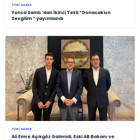
YENI HABER
Yonca Samlı ‘dan İkinci Tekli “Donacaksın
Sevgilim “ yayımlandı
YENI HABER
Ali Emre Açıkgöz Galimidi, Eski AB Bakanı ve