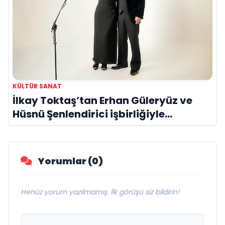
KÜLTÜR SANAT
İlkay Toktaş’tan Erhan Güleryüz ve
Hüsnü Şenlendirici işbirliğiyle
duygusal bir aşk manifestosu: “Deliler
Gibi”
Yorumlar (0)
Henüz yorum yazılmamış. İlk görüşü siz bildirin!