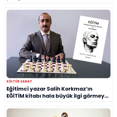
KÜLTÜR SANAT
Eğitimci yazar Salih Korkmaz’ın
EĞİTİM kitabı hala büyük ilgi görmeye
devam ediyor