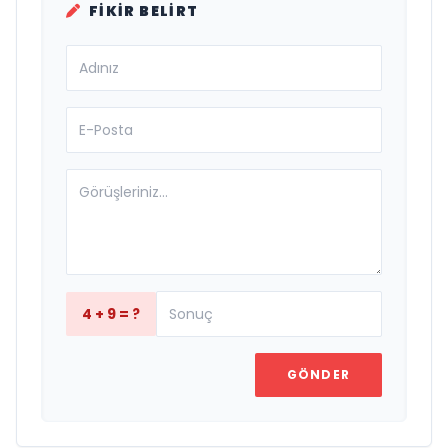
FIKIR BELIRT
4 + 9 = ?
GÖNDER