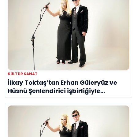
KÜLTÜR SANAT
İlkay Toktaş’tan Erhan Güleryüz ve
Hüsnü Şenlendirici işbirliğiyle
duygusal bir aşk manifestosu: “Deliler
Gibi”