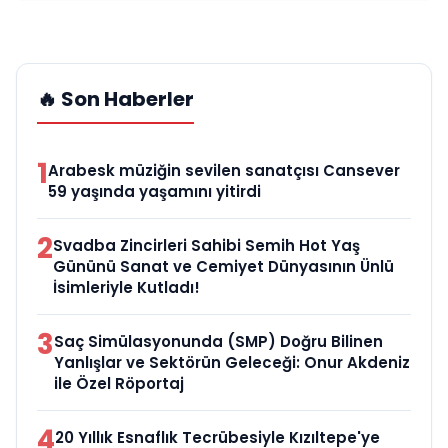
🔥 Son Haberler
1
Arabesk müziğin sevilen sanatçısı Cansever
59 yaşında yaşamını yitirdi
2
Svadba Zincirleri Sahibi Semih Hot Yaş
Gününü Sanat ve Cemiyet Dünyasının Ünlü
İsimleriyle Kutladı!
3
Saç Simülasyonunda (SMP) Doğru Bilinen
Yanlışlar ve Sektörün Geleceği: Onur Akdeniz
ile Özel Röportaj
4
20 Yıllık Esnaflık Tecrübesiyle Kızıltepe'ye