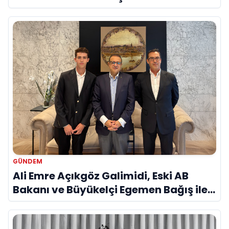
Savunma Sanayinde Küresel Vizyon
Vurgusu
GÜNDEM
Ali Emre Açıkgöz Galimidi, Eski AB
Bakanı ve Büyükelçi Egemen Bağış ile
Bir Araya Geldi