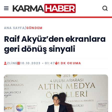
ANA SAYFA
/
GÜNDEM
Raif Akyüz’den ekranlara
geri dönüş sinyali
ZLINE
10.10.2023 - 01:47
1 DK OKUMA