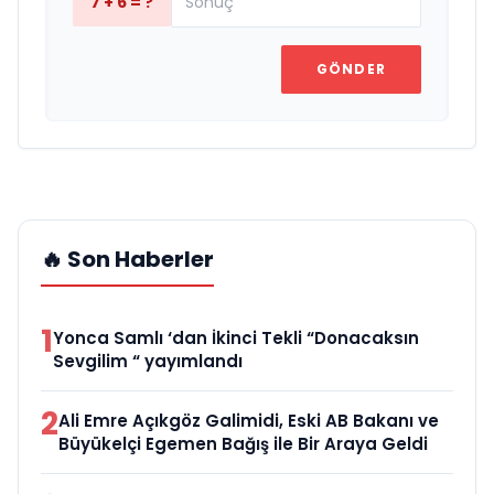
7 + 6 = ?
GÖNDER
🔥 Son Haberler
1
Yonca Samlı ‘dan İkinci Tekli “Donacaksın
Sevgilim “ yayımlandı
2
Ali Emre Açıkgöz Galimidi, Eski AB Bakanı ve
Büyükelçi Egemen Bağış ile Bir Araya Geldi