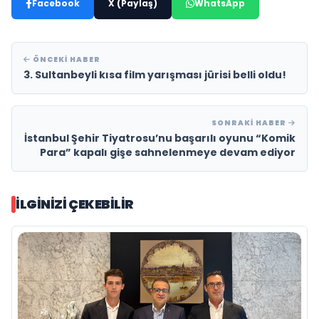
Facebook
X (Paylaş)
WhatsApp
ÖNCEKI HABER
3. Sultanbeyli kısa film yarışması jürisi belli oldu!
SONRAKI HABER
İstanbul Şehir Tiyatrosu’nu başarılı oyunu “Komik
Para” kapalı gişe sahnelenmeye devam ediyor
İLGINIZI ÇEKEBILIR