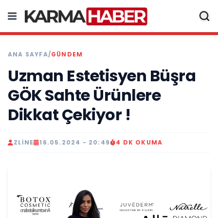
ANA SAYFA
/
GÜNDEM
Uzman Estetisyen Büşra
GÖK Sahte Ürünlere
Dikkat Çekiyor !
ZLINE
16.05.2024 - 20:49
4 DK OKUMA