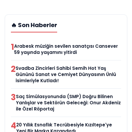
🔥 Son Haberler
1
Arabesk müziğin sevilen sanatçısı Cansever
59 yaşında yaşamını yitirdi
2
Svadba Zincirleri Sahibi Semih Hot Yaş
Gününü Sanat ve Cemiyet Dünyasının Ünlü
İsimleriyle Kutladı!
3
Saç Simülasyonunda (SMP) Doğru Bilinen
Yanlışlar ve Sektörün Geleceği: Onur Akdeniz
ile Özel Röportaj
4
20 Yıllık Esnaflık Tecrübesiyle Kızıltepe'ye
Yeni Bir Marka Kazandırdı