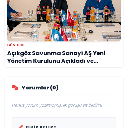
GÜNDEM
Açıkgöz Savunma Sanayi AŞ Yeni
Yönetim Kurulunu Açıkladı ve
Savunma Sanayinde Küresel Vizyon
Vurgusu
Yorumlar (0)
Henüz yorum yazılmamış. İlk görüşü siz bildirin!
FIKIR BELIRT