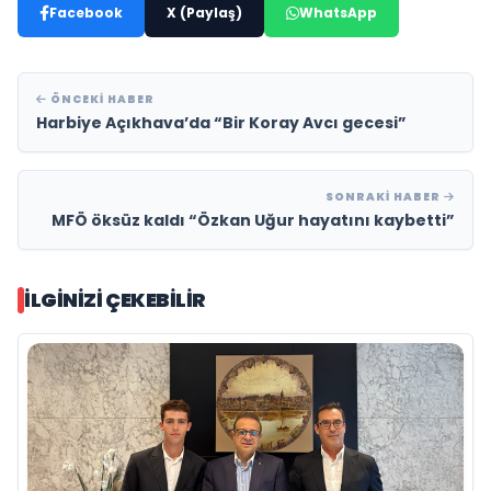
Facebook
X (Paylaş)
WhatsApp
ÖNCEKI HABER
Harbiye Açıkhava’da “Bir Koray Avcı gecesi”
SONRAKI HABER
MFÖ öksüz kaldı “Özkan Uğur hayatını kaybetti”
İLGINIZI ÇEKEBILIR