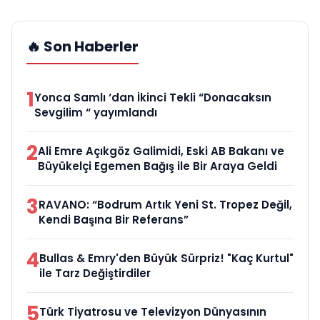
🔥 Son Haberler
1
Yonca Samlı ‘dan İkinci Tekli “Donacaksın
Sevgilim “ yayımlandı
2
Ali Emre Açıkgöz Galimidi, Eski AB Bakanı ve
Büyükelçi Egemen Bağış ile Bir Araya Geldi
3
RAVANO: “Bodrum Artık Yeni St. Tropez Değil,
Kendi Başına Bir Referans”
4
Bullas & Emry'den Büyük Sürpriz! "Kaç Kurtul"
ile Tarz Değiştirdiler
5
Türk Tiyatrosu ve Televizyon Dünyasının