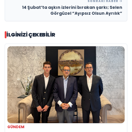
SONRAKI HABER
14 Şubat’ta aşkın izlerini bırakan şarkı; Selen
Görgüzel “Ayıpsız Olsun Ayrılık”
İLGINIZI ÇEKEBILIR
GÜNDEM