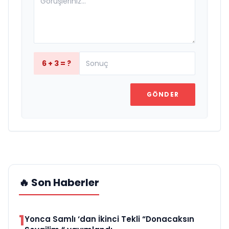
6 + 3 = ?
GÖNDER
🔥 Son Haberler
1
Yonca Samlı ‘dan İkinci Tekli “Donacaksın