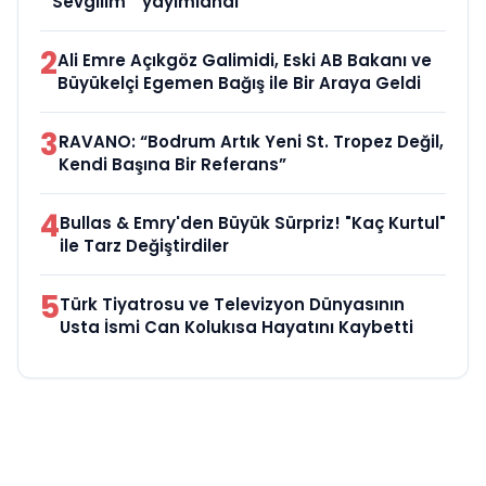
Sevgilim “ yayımlandı
2
Ali Emre Açıkgöz Galimidi, Eski AB Bakanı ve
Büyükelçi Egemen Bağış ile Bir Araya Geldi
3
RAVANO: “Bodrum Artık Yeni St. Tropez Değil,
Kendi Başına Bir Referans”
4
Bullas & Emry'den Büyük Sürpriz! "Kaç Kurtul"
ile Tarz Değiştirdiler
5
Türk Tiyatrosu ve Televizyon Dünyasının
Usta İsmi Can Kolukısa Hayatını Kaybetti