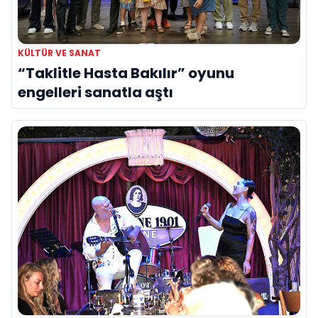
KÜLTÜR VE SANAT
“Taklitle Hasta Bakılır” oyunu
engelleri sanatla aştı