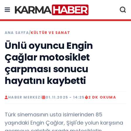
ANA SAYFA
/
KÜLTÜR VE SANAT
Ünlü oyuncu Engin
Çağlar motosiklet
çarpması sonucu
hayatını kaybetti
HABER MERKEZI
01.11.2025 - 14:25
2 DK OKUMA
Türk sinemasının usta isimlerinden 85
yaşındaki Engin Çağlar, Şişli'de yolun karşısına
geçmeye çalıştığı sırada motosikletin