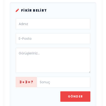
FIKIR BELIRT
3 + 3 = ?
GÖNDER