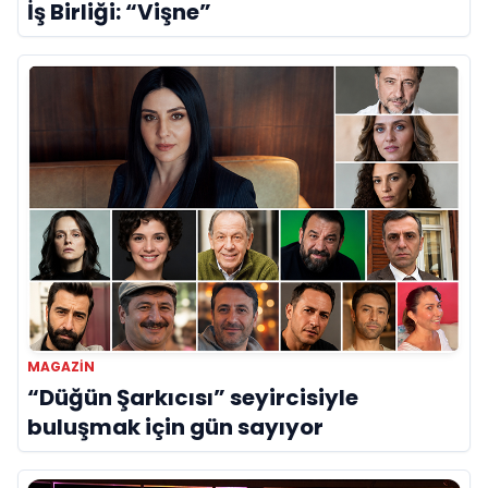
İş Birliği: “Vişne”
MAGAZIN
“Düğün Şarkıcısı” seyircisiyle
buluşmak için gün sayıyor