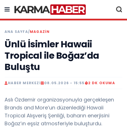
ANA SAYFA
/
MAGAZIN
Ünlü İsimler Hawaii
Tropical ile Boğaz’da
Buluştu
HABER MERKEZI
08.05.2026 - 15:55
2 DK OKUMA
Aslı Özdemir organizasyonuyla gerçekleşen
Brands and More’un düzenlediği Hawaii
Tropical Alışveriş Şenliği, baharın enerjisini
Boğaz’ın eşsiz atmosferiyle buluşturdu.