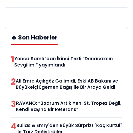
🔥 Son Haberler
1
Yonca Samlı ‘dan İkinci Tekli “Donacaksın
Sevgilim “ yayımlandı
2
Ali Emre Açıkgöz Galimidi, Eski AB Bakanı ve
Büyükelçi Egemen Bağış ile Bir Araya Geldi
3
RAVANO: “Bodrum Artık Yeni St. Tropez Değil,
Kendi Başına Bir Referans”
4
Bullas & Emry'den Büyük Sürpriz! "Kaç Kurtul"
ile Tarz Değiştirdiler