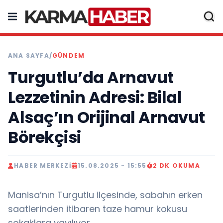
ANA SAYFA
/
GÜNDEM
Turgutlu’da Arnavut
Lezzetinin Adresi: Bilal
Alsaç’ın Orijinal Arnavut
Börekçisi
HABER MERKEZI
15.08.2025 - 15:55
2 DK OKUMA
Manisa’nın Turgutlu ilçesinde, sabahın erken
saatlerinden itibaren taze hamur kokusu
sokaklara yayılıyor..