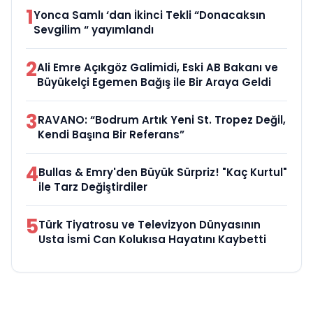
1
Yonca Samlı ‘dan İkinci Tekli “Donacaksın
Sevgilim “ yayımlandı
2
Ali Emre Açıkgöz Galimidi, Eski AB Bakanı ve
Büyükelçi Egemen Bağış ile Bir Araya Geldi
3
RAVANO: “Bodrum Artık Yeni St. Tropez Değil,
Kendi Başına Bir Referans”
4
Bullas & Emry'den Büyük Sürpriz! "Kaç Kurtul"
ile Tarz Değiştirdiler
5
Türk Tiyatrosu ve Televizyon Dünyasının
Usta İsmi Can Kolukısa Hayatını Kaybetti