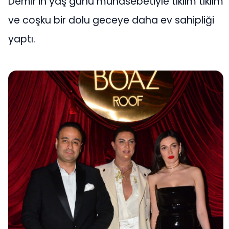
Demir’in yaş günü münasebetiyle tıklım tıklım
ve coşku bir dolu geceye daha ev sahipliği
yaptı.