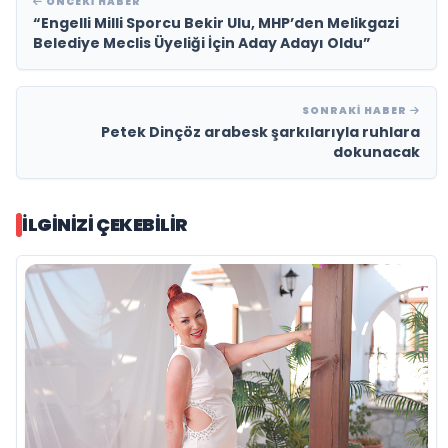
ÖNCEKI HABER
“Engelli Milli Sporcu Bekir Ulu, MHP’den Melikgazi
Belediye Meclis Üyeliği İçin Aday Adayı Oldu”
SONRAKI HABER
Petek Dinçöz arabesk şarkılarıyla ruhlara
dokunacak
İLGINIZI ÇEKEBILIR