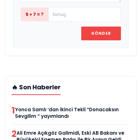
5 + 7 = ?
GÖNDER
🔥 Son Haberler
1
Yonca Samlı ‘dan İkinci Tekli “Donacaksın
Sevgilim “ yayımlandı
2
Ali Emre Açıkgöz Galimidi, Eski AB Bakanı ve
Büyükelçi Egemen Bağış ile Bir Araya Geldi