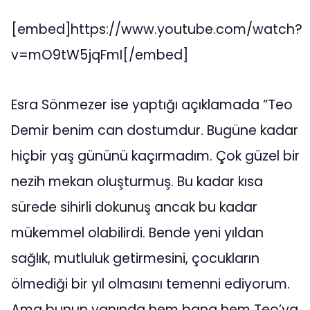
[embed]https://www.youtube.com/watch?
v=mO9tW5jqFmI[/embed]
Esra Sönmezer ise yaptığı açıklamada “Teo
Demir benim can dostumdur. Bugüne kadar
hiçbir yaş gününü kaçırmadım. Çok güzel bir
nezih mekan oluşturmuş. Bu kadar kısa
sürede sihirli dokunuş ancak bu kadar
mükemmel olabilirdi. Bende yeni yıldan
sağlık, mutluluk getirmesini, çocukların
ölmediği bir yıl olmasını temenni ediyorum.
Ama bunun yanında hem bana hem Teo’ya