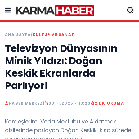
ANA SAYFA
/
KÜLTÜR VE SANAT
Televizyon Dünyasının
Minik Yıldızı: Doğan
Keskik Ekranlarda
Parlıyor!
HABER MERKEZI
03.11.2025 - 13:20
2 DK OKUMA
Kardeşlerim, Veda Mektubu ve Aldatmak
dizilerinde parlayan Doğan Keskik, kısa sürede
ekranların aranan yüzü oldu….