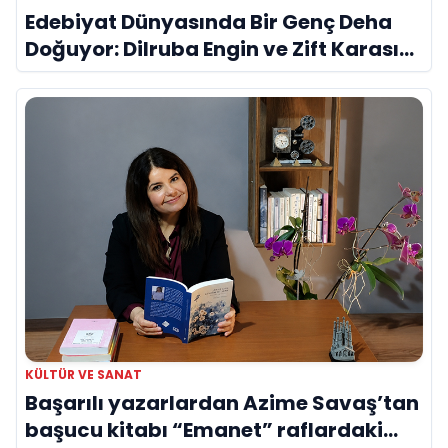
Edebiyat Dünyasında Bir Genç Deha
Doğuyor: Dilruba Engin ve Zift Karası
Evreni ‘AVENOİR’
KÜLTÜR VE SANAT
Başarılı yazarlardan Azime Savaş’tan
başucu kitabı “Emanet” raflardaki