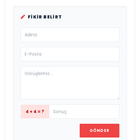
FIKIR BELIRT
4 + 4 = ?
GÖNDER