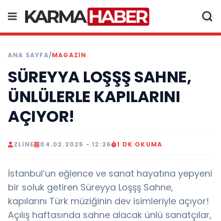
ANA SAYFA
/
MAGAZIN
SÜREYYA LOŞŞŞ SAHNE,
ÜNLÜLERLE KAPILARINI
AÇIYOR!
ZLINE
04.02.2025 - 12:26
1 DK OKUMA
İstanbul’un eğlence ve sanat hayatına yepyeni
bir soluk getiren Süreyya Loşşş Sahne,
kapılarını Türk müziğinin dev isimleriyle açıyor!
Açılış haftasında sahne alacak ünlü sanatçılar,