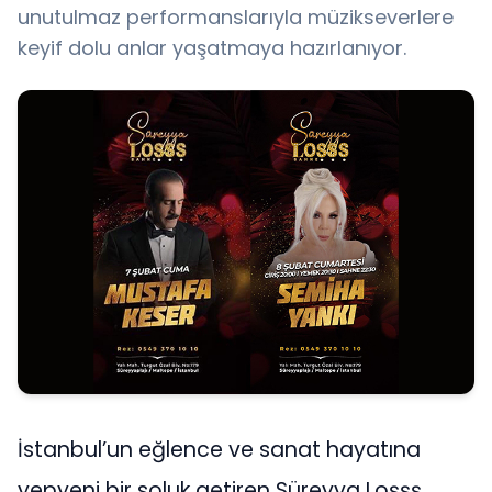
unutulmaz performanslarıyla müzikseverlere
keyif dolu anlar yaşatmaya hazırlanıyor.
İstanbul’un eğlence ve sanat hayatına
yepyeni bir soluk getiren Süreyya Loşşş