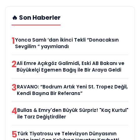
🔥 Son Haberler
1
Yonca Samlı ‘dan İkinci Tekli “Donacaksın
Sevgilim “ yayımlandı
2
Ali Emre Açıkgöz Galimidi, Eski AB Bakanı ve
Büyükelçi Egemen Bağış ile Bir Araya Geldi
3
RAVANO: “Bodrum Artık Yeni St. Tropez Değil,
Kendi Başına Bir Referans”
4
Bullas & Emry'den Büyük Sürpriz! "Kaç Kurtul"
ile Tarz Değiştirdiler
5
Türk Tiyatrosu ve Televizyon Dünyasının