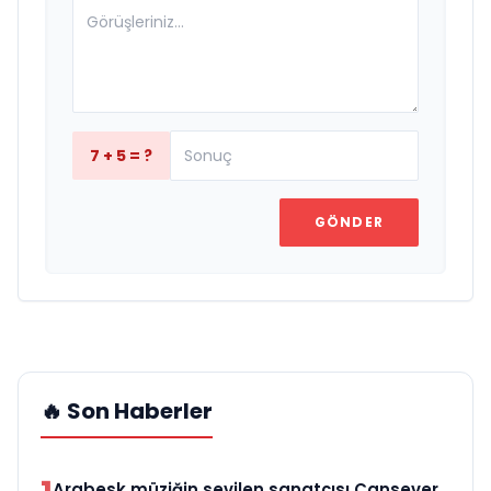
7 + 5 = ?
GÖNDER
🔥 Son Haberler
Arabesk müziğin sevilen sanatçısı Cansever