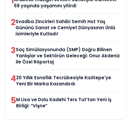
1
59 yaşında yaşamını yitirdi
2
Svadba Zincirleri Sahibi Semih Hot Yaş
Gününü Sanat ve Cemiyet Dünyasının Ünlü
İsimleriyle Kutladı!
3
Saç Simülasyonunda (SMP) Doğru Bilinen
Yanlışlar ve Sektörün Geleceği: Onur Akdeniz
ile Özel Röportaj
4
20 Yıllık Esnaflık Tecrübesiyle Kızıltepe'ye
Yeni Bir Marka Kazandırdı
5
M Lisa ve Dolu Kadehi Ters Tut’tan Yeni İş
Birliği: “Vişne”