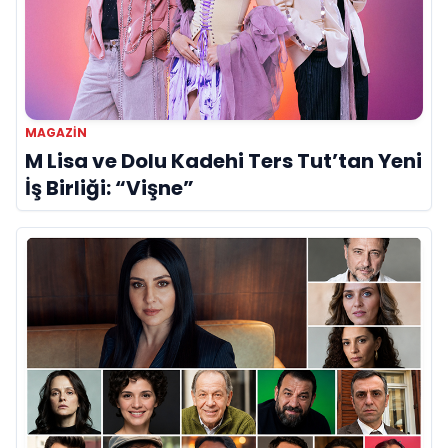
MAGAZIN
M Lisa ve Dolu Kadehi Ters Tut’tan Yeni
İş Birliği: “Vişne”