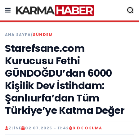
ANA SAYFA
/
GÜNDEM
Starefsane.com
Kurucusu Fethi
GÜNDOĞDU’dan 6000
Kişilik Dev İstihdam:
Şanlıurfa’dan Tüm
Türkiye’ye Katma Değer
ZLINE
02.07.2025 - 11:42
3 DK OKUMA