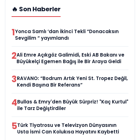
🔥 Son Haberler
1
Yonca Samlı ‘dan İkinci Tekli “Donacaksın
Sevgilim “ yayımlandı
2
Ali Emre Açıkgöz Galimidi, Eski AB Bakanı ve
Büyükelçi Egemen Bağış ile Bir Araya Geldi
3
RAVANO: “Bodrum Artık Yeni St. Tropez Değil,
Kendi Başına Bir Referans”
4
Bullas & Emry'den Büyük Sürpriz! "Kaç Kurtul"
ile Tarz Değiştirdiler
5
Türk Tiyatrosu ve Televizyon Dünyasının
Usta İsmi Can Kolukısa Hayatını Kaybetti