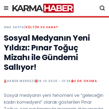
ANA SAYFA
/
KÜLTÜR VE SANAT
Sosyal Medyanın Yeni
Yıldızı: Pınar Toğuç
Mizahı ile Gündemi
Sallıyor!
HABER MERKEZI
16.10.2025 - 13:35
2 DK OKUMA
Sosyal medyanın yeni fenomeni ve “geleceğin
kadın komedyeni” olarak gösterilen Pınar
Toğuç, son paylaşımıyla magazin dünyasında