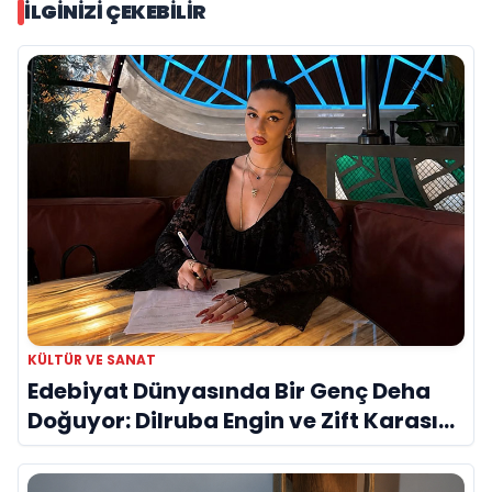
İLGINIZI ÇEKEBILIR
KÜLTÜR VE SANAT
Edebiyat Dünyasında Bir Genç Deha
Doğuyor: Dilruba Engin ve Zift Karası
Evreni ‘AVENOİR’