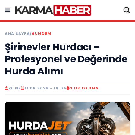
ANA SAYFA
/
GÜNDEM
Şirinevler Hurdacı –
Profesyonel ve Değerinde
Hurda Alımı
ZLINE
11.06.2026 - 14:04
3 DK OKUMA