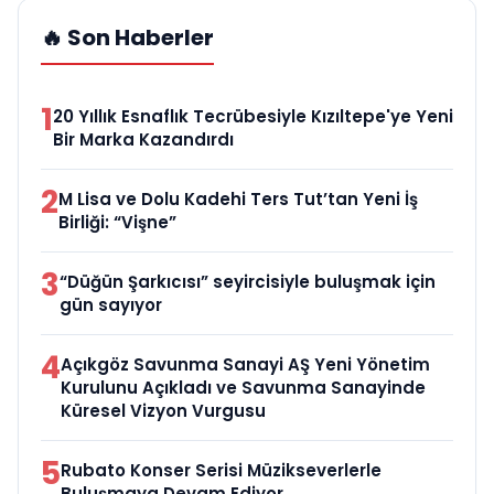
🔥 Son Haberler
1
20 Yıllık Esnaflık Tecrübesiyle Kızıltepe'ye Yeni
Bir Marka Kazandırdı
2
M Lisa ve Dolu Kadehi Ters Tut’tan Yeni İş
Birliği: “Vişne”
3
“Düğün Şarkıcısı” seyircisiyle buluşmak için
gün sayıyor
4
Açıkgöz Savunma Sanayi AŞ Yeni Yönetim
Kurulunu Açıkladı ve Savunma Sanayinde
Küresel Vizyon Vurgusu
5
Rubato Konser Serisi Müzikseverlerle
Buluşmaya Devam Ediyor