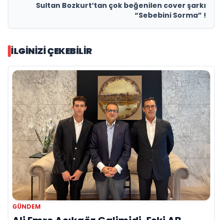
Sultan Bozkurt’tan çok beğenilen cover şarkı
“Sebebini Sorma” !
İLGINIZI ÇEKEBILIR
GÜNDEM