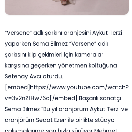
“Versene” adlı şarkını aranjesini Aykut Terzi
yaparken Sema Bilmez “Versene” adlı
şarkısını klip çekimleri için kameralar
karşısına geçerken yönetmen koltuğuna
Setenay Avcı oturdu.
[embed]https://www.youtube.com/watch?
v=3v2nZ1Hw76c[/embed] Başarılı sanatçı
Sema Bilmez “Bu yıl aranjörüm Aykut Terzi ve
aranjörüm Sedat Ezen ile birlikte stüdyo
çalışmalarımız son hızla sürüyor Mehmet