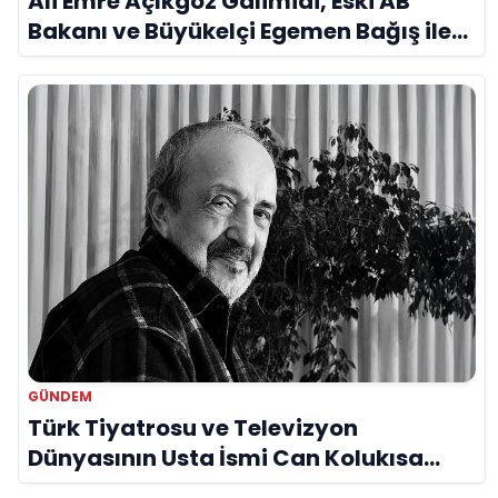
Ali Emre Açıkgöz Galimidi, Eski AB
Bakanı ve Büyükelçi Egemen Bağış ile
Bir Araya Geldi
GÜNDEM
Türk Tiyatrosu ve Televizyon
Dünyasının Usta İsmi Can Kolukısa
Hayatını Kaybetti