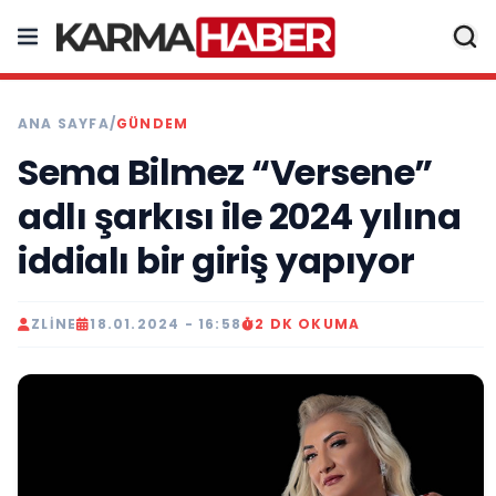
ANA SAYFA
/
GÜNDEM
Sema Bilmez “Versene”
adlı şarkısı ile 2024 yılına
iddialı bir giriş yapıyor
ZLINE
18.01.2024 - 16:58
2 DK OKUMA