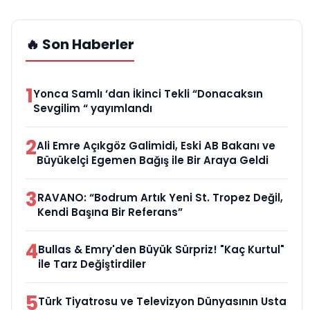
🔥 Son Haberler
1
Yonca Samlı ‘dan İkinci Tekli “Donacaksın
Sevgilim “ yayımlandı
2
Ali Emre Açıkgöz Galimidi, Eski AB Bakanı ve
Büyükelçi Egemen Bağış ile Bir Araya Geldi
3
RAVANO: “Bodrum Artık Yeni St. Tropez Değil,
Kendi Başına Bir Referans”
4
Bullas & Emry'den Büyük Sürpriz! "Kaç Kurtul"
ile Tarz Değiştirdiler
5
Türk Tiyatrosu ve Televizyon Dünyasının Usta