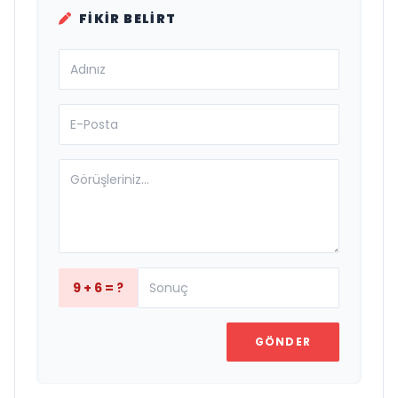
FIKIR BELIRT
9 + 6 = ?
GÖNDER