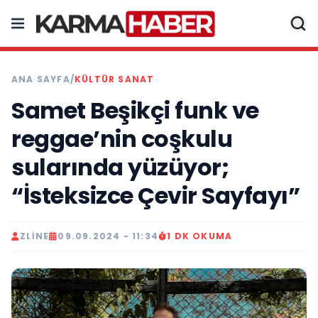
ANA SAYFA
/
KÜLTÜR SANAT
Samet Beşikçi funk ve
reggae’nin coşkulu
sularında yüzüyor;
“İsteksizce Çevir Sayfayı”
ZLINE
09.09.2024 - 11:34
1 DK OKUMA