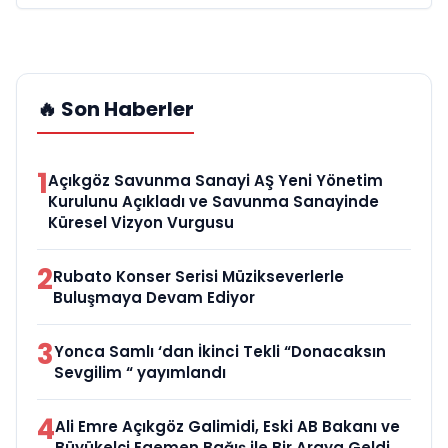
🔥 Son Haberler
1
Açıkgöz Savunma Sanayi AŞ Yeni Yönetim
Kurulunu Açıkladı ve Savunma Sanayinde
Küresel Vizyon Vurgusu
2
Rubato Konser Serisi Müzikseverlerle
Buluşmaya Devam Ediyor
3
Yonca Samlı ‘dan İkinci Tekli “Donacaksın
Sevgilim “ yayımlandı
4
Ali Emre Açıkgöz Galimidi, Eski AB Bakanı ve
Büyükelçi Egemen Bağış ile Bir Araya Geldi