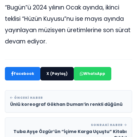
“Bugün”ü 2024 yılının Ocak ayında, ikinci
teklisi “Hüzün Kuyusu”nu ise mayıs ayında
yayınlayan müzisyen üretimlerine son sürat
devam ediyor.
Facebook
X (Paylaş)
WhatsApp
ÖNCEKI HABER
Ünlü koreograf Gökhan Duman’in renkli düğünü
SONRAKI HABER
Tuba Ayşe Özgür’ün “İçime Karga Uçuştu” Kitabı