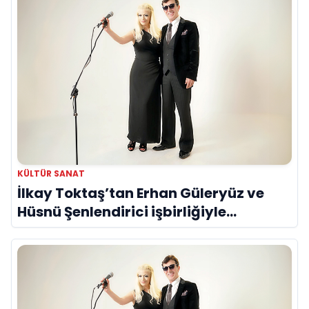
KÜLTÜR SANAT
İlkay Toktaş’tan Erhan Güleryüz ve
Hüsnü Şenlendirici işbirliğiyle
duygusal bir aşk manifestosu: “Deliler
Gibi”