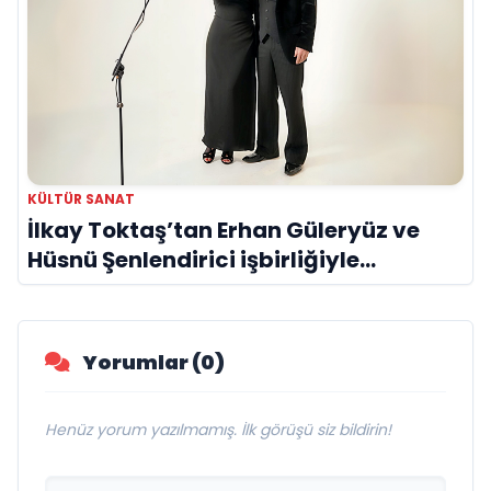
KÜLTÜR SANAT
İlkay Toktaş’tan Erhan Güleryüz ve
Hüsnü Şenlendirici işbirliğiyle
duygusal bir aşk manifestosu: “Deliler
Gibi”
Yorumlar (0)
Henüz yorum yazılmamış. İlk görüşü siz bildirin!