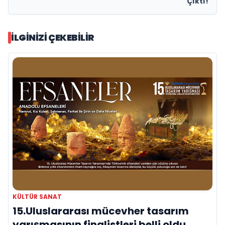
Çıktı!
İLGINIZI ÇEKEBILIR
KÜLTÜR SANAT
15.Uluslararası mücevher tasarım
yarışmasının finalistleri belli oldu