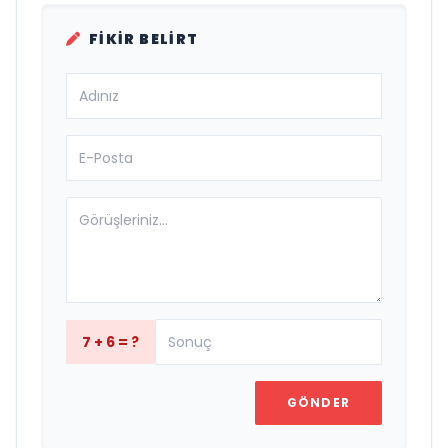
FIKIR BELIRT
7 + 6 = ?
GÖNDER