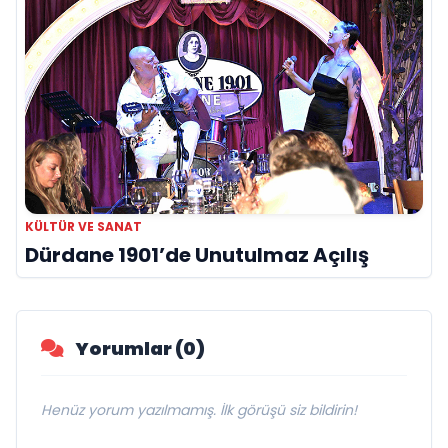
KÜLTÜR VE SANAT
Dürdane 1901’de Unutulmaz Açılış
Yorumlar (0)
Henüz yorum yazılmamış. İlk görüşü siz bildirin!