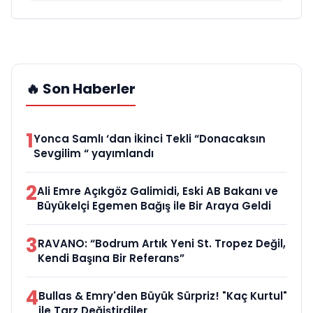
🔥 Son Haberler
1
Yonca Samlı ‘dan İkinci Tekli “Donacaksın
Sevgilim “ yayımlandı
2
Ali Emre Açıkgöz Galimidi, Eski AB Bakanı ve
Büyükelçi Egemen Bağış ile Bir Araya Geldi
3
RAVANO: “Bodrum Artık Yeni St. Tropez Değil,
Kendi Başına Bir Referans”
4
Bullas & Emry'den Büyük Sürpriz! "Kaç Kurtul"
ile Tarz Değiştirdiler