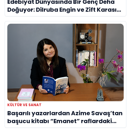
Edebiyat Dünyasında Bir Genç Deha
Doğuyor: Dilruba Engin ve Zift Karası
Evreni ‘AVENOİR’
KÜLTÜR VE SANAT
Başarılı yazarlardan Azime Savaş’tan
başucu kitabı “Emanet” raflardaki
yerini aldı