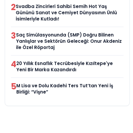
2
Svadba Zincirleri Sahibi Semih Hot Yaş
Gününü Sanat ve Cemiyet Dünyasının Ünlü
İsimleriyle Kutladı!
3
Saç Simülasyonunda (SMP) Doğru Bilinen
Yanlışlar ve Sektörün Geleceği: Onur Akdeniz
ile Özel Röportaj
4
20 Yıllık Esnaflık Tecrübesiyle Kızıltepe'ye
Yeni Bir Marka Kazandırdı
5
M Lisa ve Dolu Kadehi Ters Tut’tan Yeni İş
Birliği: “Vişne”