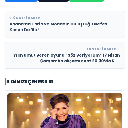
ÖNCEKI HABER
Adana’da Tarih ve Modanın Buluştuğu Nefes
Kesen Defile!
SONRAKI HABER
Yılın umut veren oyunu “Söz Veriyorum” 17 Nisan
Çarşamba akşamı saat 20.30’da Şişli
Tiyatrosu’nda sahneleniyor.
İLGINIZI ÇEKEBILIR