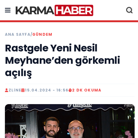
ANA SAYFA
/
GÜNDEM
Rastgele Yeni Nesil
Meyhane’den görkemli
açılış
ZLINE
15.04.2024 - 16:56
2 DK OKUMA