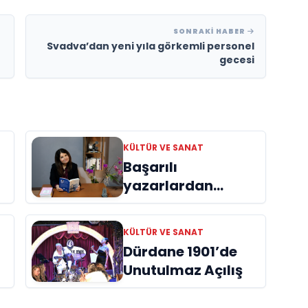
SONRAKI HABER
Svadva’dan yeni yıla görkemli personel
gecesi
KÜLTÜR VE SANAT
Başarılı
yazarlardan
Azime Savaş’tan
başucu kitabı
KÜLTÜR VE SANAT
ı
“Emanet”
Dürdane 1901’de
raflardaki yerini
Unutulmaz Açılış
aldı