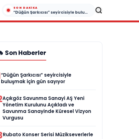
SON DAKIKA
“Düğün Şarkıcısı” seyircisiyle buluşmak için gün sayıyor
🔥 Son Haberler
1
“Düğün Şarkıcısı” seyircisiyle
buluşmak için gün sayıyor
2
Açıkgöz Savunma Sanayi AŞ Yeni
Yönetim Kurulunu Açıkladı ve
Savunma Sanayinde Küresel Vizyon
Vurgusu
3
Rubato Konser Serisi Müzikseverlerle