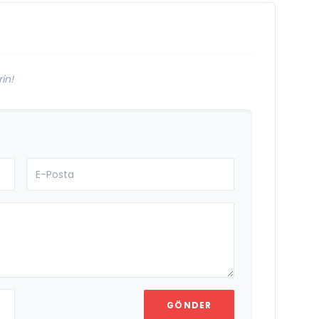
in!
GÖNDER