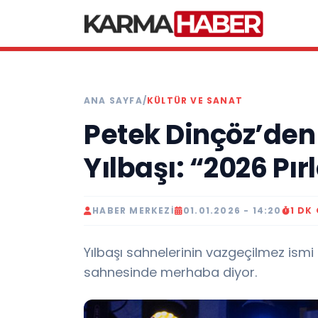
ANA SAYFA
/
KÜLTÜR VE SANAT
Petek Dinçöz’den Kı
Yılbaşı: “2026 Pır
HABER MERKEZI
01.01.2026 - 14:20
1 DK
Yılbaşı sahnelerinin vazgeçilmez ismi 
sahnesinde merhaba diyor.