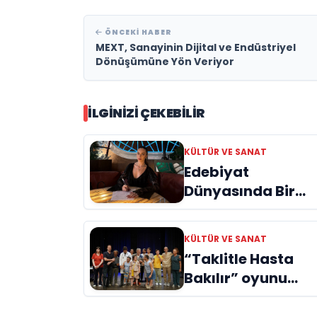
ÖNCEKI HABER
MEXT, Sanayinin Dijital ve Endüstriyel
Dönüşümüne Yön Veriyor
İLGINIZI ÇEKEBILIR
KÜLTÜR VE SANAT
Edebiyat
Dünyasında Bir
Genç Deha
Doğuyor: Dilruba
KÜLTÜR VE SANAT
Engin ve Zift Karas
“Taklitle Hasta
Evreni ‘AVENOİR’
Bakılır” oyunu
engelleri sanatla
aştı