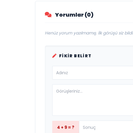
Yorumlar (0)
Henüz yorum yazılmamış. İlk görüşü siz bildir
FIKIR BELIRT
4 + 9 = ?