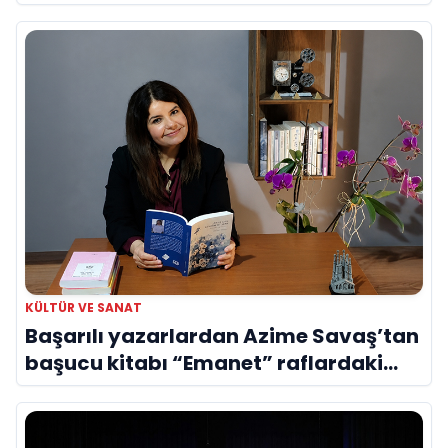
Evreni ‘AVENOİR’
KÜLTÜR VE SANAT
Başarılı yazarlardan Azime Savaş’tan
başucu kitabı “Emanet” raflardaki
yerini aldı