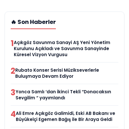
🔥 Son Haberler
1
Açıkgöz Savunma Sanayi AŞ Yeni Yönetim
Kurulunu Açıkladı ve Savunma Sanayinde
Küresel Vizyon Vurgusu
2
Rubato Konser Serisi Müzikseverlerle
Buluşmaya Devam Ediyor
3
Yonca Samlı ‘dan İkinci Tekli “Donacaksın
Sevgilim “ yayımlandı
4
Ali Emre Açıkgöz Galimidi, Eski AB Bakanı ve
Büyükelçi Egemen Bağış ile Bir Araya Geldi