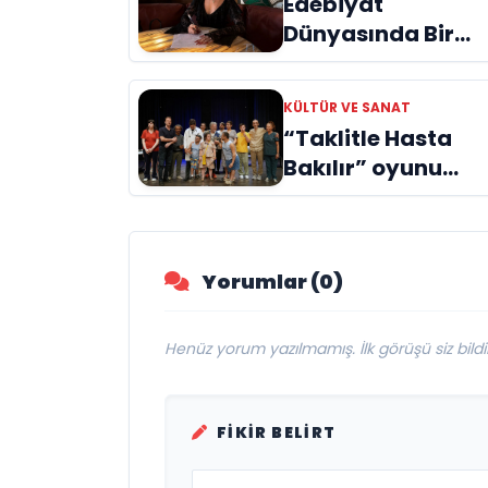
Edebiyat
Dünyasında Bir
Genç Deha
Doğuyor: Dilruba
KÜLTÜR VE SANAT
Engin ve Zift Karas
“Taklitle Hasta
Evreni ‘AVENOİR’
Bakılır” oyunu
engelleri sanatla
aştı
Yorumlar (0)
Henüz yorum yazılmamış. İlk görüşü siz bildir
FIKIR BELIRT