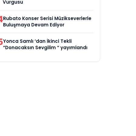
Vurgusu
4
Rubato Konser Serisi Müzikseverlerle
Buluşmaya Devam Ediyor
5
Yonca Samlı ‘dan İkinci Tekli
“Donacaksın Sevgilim “ yayımlandı