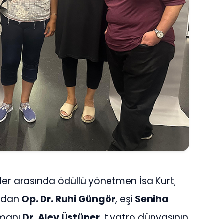
ler arasında ödüllü yönetmen İsa Kurt,
ından
Op. Dr. Ruhi Güngör
, eşi
Seniha
zmanı
Dr. Alev Üstüner
, tiyatro dünyasının