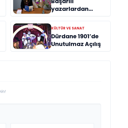
Başarılı
yazarlardan
Azime Savaş’tan
başucu kitabı
KÜLTÜR VE SANAT
ı
“Emanet”
Dürdane 1901’de
raflardaki yerini
Unutulmaz Açılış
aldı
in!