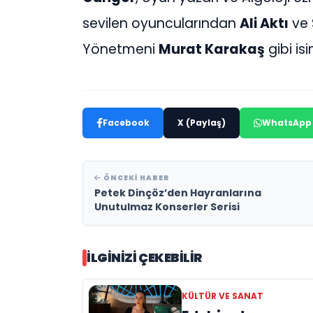
sevilen oyuncularından
Ali Aktı
ve 
Yönetmeni
Murat Karakaş
gibi is
Facebook
X (Paylaş)
WhatsApp
ÖNCEKI HABER
Petek Dinçöz’den Hayranlarına
Unutulmaz Konserler Serisi
İLGINIZI ÇEKEBILIR
KÜLTÜR VE SANAT