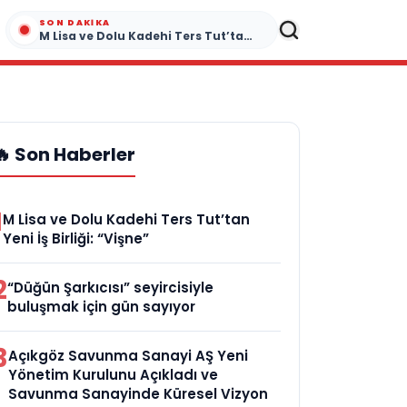
SON DAKIKA
M Lisa ve Dolu Kadehi Ters Tut’tan Yeni İş Birliği: “Vişne”
🔥 Son Haberler
1
M Lisa ve Dolu Kadehi Ters Tut’tan
Yeni İş Birliği: “Vişne”
2
“Düğün Şarkıcısı” seyircisiyle
buluşmak için gün sayıyor
3
Açıkgöz Savunma Sanayi AŞ Yeni
Yönetim Kurulunu Açıkladı ve
Savunma Sanayinde Küresel Vizyon