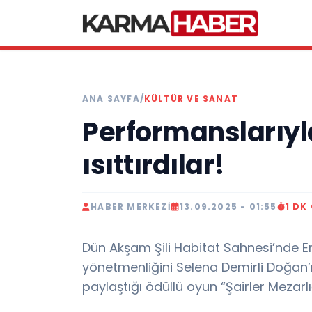
ANA SAYFA
/
KÜLTÜR VE SANAT
Performanslarıy
ısıttırdılar!
HABER MERKEZI
13.09.2025 - 01:55
1 DK
Dün Akşam Şili Habitat Sahnesi’nde E
yönetmenliğini Selena Demirli Doğan’ın
paylaştığı ödüllü oyun “Şairler Mezarlı