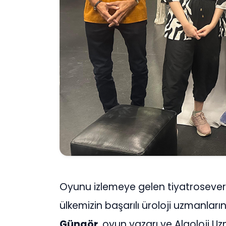
Oyunu izlemeye gelen tiyatrosever
ülkemizin başarılı üroloji uzmanlar
Güngör
, oyun yazarı ve Algoloji U