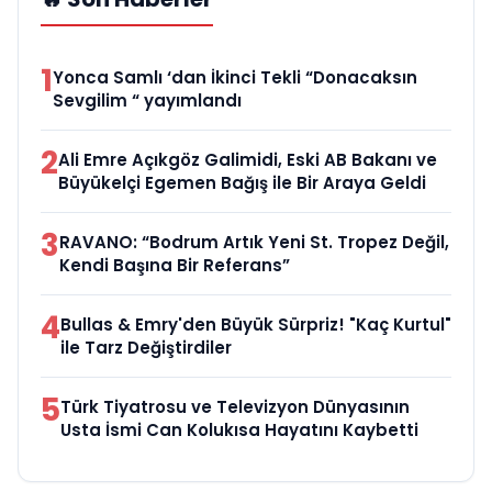
1
Yonca Samlı ‘dan İkinci Tekli “Donacaksın
Sevgilim “ yayımlandı
2
Ali Emre Açıkgöz Galimidi, Eski AB Bakanı ve
Büyükelçi Egemen Bağış ile Bir Araya Geldi
3
RAVANO: “Bodrum Artık Yeni St. Tropez Değil,
Kendi Başına Bir Referans”
4
Bullas & Emry'den Büyük Sürpriz! "Kaç Kurtul"
ile Tarz Değiştirdiler
5
Türk Tiyatrosu ve Televizyon Dünyasının
Usta İsmi Can Kolukısa Hayatını Kaybetti