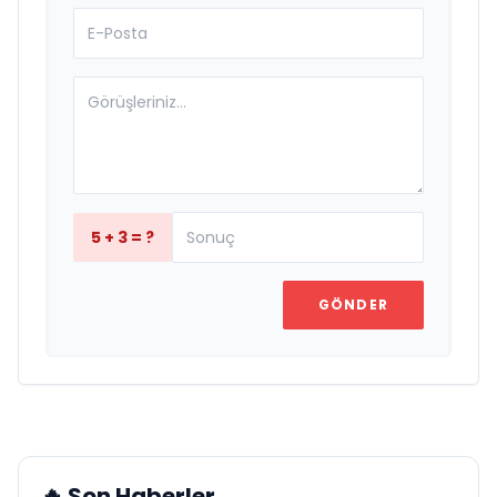
5 + 3 = ?
GÖNDER
🔥 Son Haberler