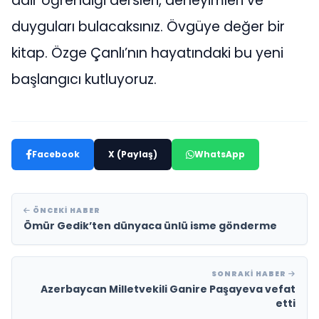
dair öğrendiği dersleri, deneyimleri ve
duyguları bulacaksınız. Övgüye değer bir
kitap. Özge Çanlı’nın hayatındaki bu yeni
başlangıcı kutluyoruz.
Facebook
X (Paylaş)
WhatsApp
ÖNCEKI HABER
Ömür Gedik’ten dünyaca ünlü isme gönderme
SONRAKI HABER
Azerbaycan Milletvekili Ganire Paşayeva vefat
etti