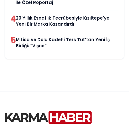
ile Özel Röportaj
4
20 Yıllık Esnaflık Tecrübesiyle Kızıltepe'ye
Yeni Bir Marka Kazandırdı
5
M Lisa ve Dolu Kadehi Ters Tut’tan Yeni İş
Birliği: “Vişne”