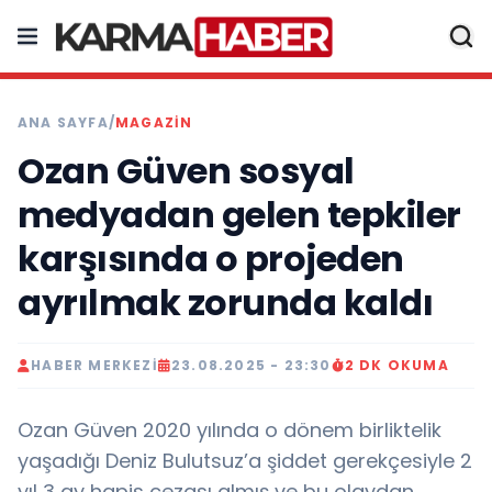
ANA SAYFA
/
MAGAZIN
Ozan Güven sosyal
medyadan gelen tepkiler
karşısında o projeden
ayrılmak zorunda kaldı
HABER MERKEZI
23.08.2025 - 23:30
2 DK OKUMA
Ozan Güven 2020 yılında o dönem birliktelik
yaşadığı Deniz Bulutsuz’a şiddet gerekçesiyle 2
yıl 3 ay hapis cezası almış ve bu olaydan