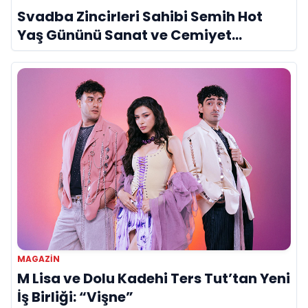
Svadba Zincirleri Sahibi Semih Hot
Yaş Gününü Sanat ve Cemiyet
Dünyasının Ünlü İsimleriyle Kutladı!
MAGAZIN
M Lisa ve Dolu Kadehi Ters Tut’tan Yeni
İş Birliği: “Vişne”