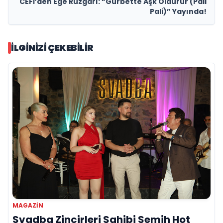
CEFİ’den Ege Rüzgârı: “Gurbette Aşk Öldürür (Pali
Pali)” Yayında!
İLGINIZI ÇEKEBILIR
MAGAZIN
Svadba Zincirleri Sahibi Semih Hot