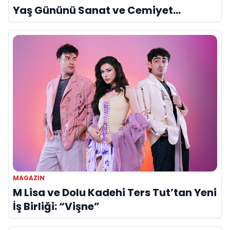
Yaş Gününü Sanat ve Cemiyet
Dünyasının Ünlü İsimleriyle Kutladı!
MAGAZIN
M Lisa ve Dolu Kadehi Ters Tut’tan Yeni
İş Birliği: “Vişne”