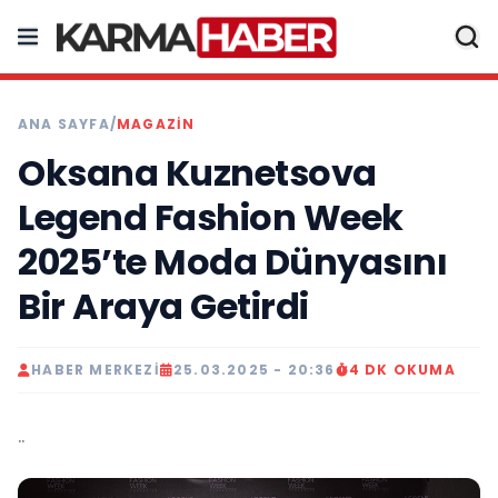
ANA SAYFA
/
MAGAZIN
Oksana Kuznetsova
Legend Fashion Week
2025’te Moda Dünyasını
Bir Araya Getirdi
HABER MERKEZI
25.03.2025 - 20:36
4 DK OKUMA
..