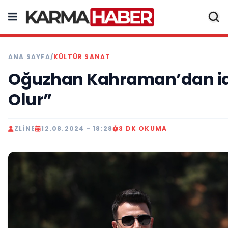
ANA SAYFA
/
KÜLTÜR SANAT
Oğuzhan Kahraman’dan idd
Olur”
ZLINE
12.08.2024 - 18:28
3 DK OKUMA