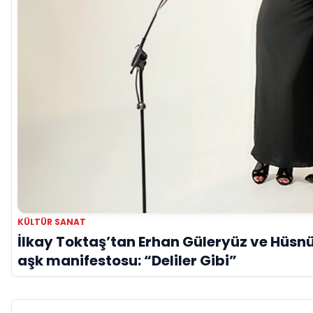
KÜLTÜR SANAT
İlkay Toktaş’tan Erhan Güleryüz ve Hüsnü 
aşk manifestosu: “Deliler Gibi”