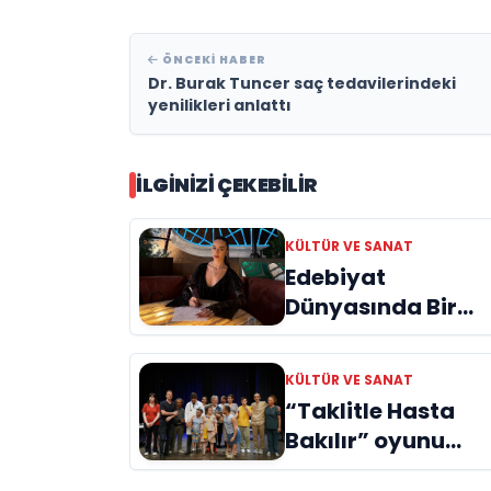
ÖNCEKI HABER
Dr. Burak Tuncer saç tedavilerindeki
yenilikleri anlattı
İLGINIZI ÇEKEBILIR
KÜLTÜR VE SANAT
Edebiyat
Dünyasında Bir
Genç Deha
Doğuyor: Dilruba
KÜLTÜR VE SANAT
Engin ve Zift Karas
“Taklitle Hasta
Evreni ‘AVENOİR’
Bakılır” oyunu
engelleri sanatla