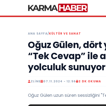
ANA SAYFA
/
KÜLTÜR VE SANAT
Oğuz Gülen, dört 
“Tek Cevap” ile a
yolculuk sunuyor
ZLINE
07.11.2024 - 12:56
2 DK OKUMA
Oğuz Gülen uzun süren sessizliğini "Tek