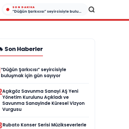
SON DAKIKA
“Düğün Şarkıcısı” seyircisiyle buluşmak için gün sayıyor
🔥 Son Haberler
1
“Düğün Şarkıcısı” seyircisiyle
buluşmak için gün sayıyor
2
Açıkgöz Savunma Sanayi AŞ Yeni
Yönetim Kurulunu Açıkladı ve
Savunma Sanayinde Küresel Vizyon
Vurgusu
3
Rubato Konser Serisi Müzikseverlerle