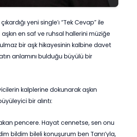
ıkardığı yeni single’ı “Tek Cevap” ile
 aşkın en saf ve ruhsal hallerini müziğe
tulmaz bir aşk hikayesinin kalbine davet
yatın anlamını bulduğu büyülü bir
yicilerin kalplerine dokunarak aşkın
yüleyici bir alıntı:
akan pencere. Hayat cennetse, sen onu
im bildim bileli konuşurum ben Tanrı’yla,