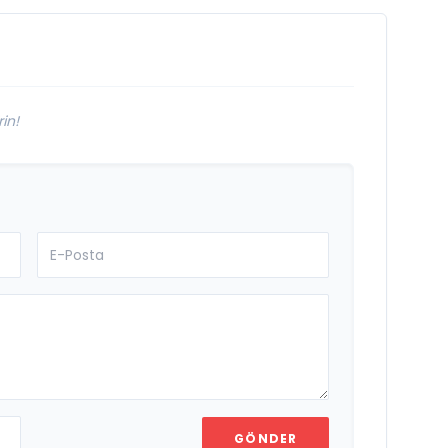
in!
GÖNDER