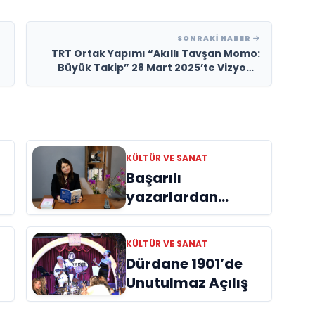
SONRAKI HABER
TRT Ortak Yapımı “Akıllı Tavşan Momo:
Büyük Takip” 28 Mart 2025’te Vizyona
Girecek
KÜLTÜR VE SANAT
Başarılı
yazarlardan
Azime Savaş’tan
başucu kitabı
KÜLTÜR VE SANAT
ı
“Emanet”
Dürdane 1901’de
raflardaki yerini
Unutulmaz Açılış
aldı