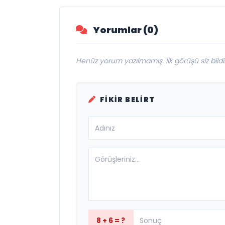
aştı
Yorumlar (0)
Henüz yorum yazılmamış. İlk görüşü siz bildir
FIKIR BELIRT
8 + 6 = ?