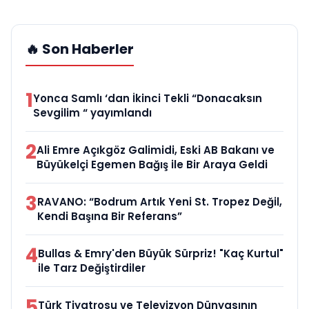
🔥 Son Haberler
1
Yonca Samlı ‘dan İkinci Tekli “Donacaksın
Sevgilim “ yayımlandı
2
Ali Emre Açıkgöz Galimidi, Eski AB Bakanı ve
Büyükelçi Egemen Bağış ile Bir Araya Geldi
3
RAVANO: “Bodrum Artık Yeni St. Tropez Değil,
Kendi Başına Bir Referans”
4
Bullas & Emry'den Büyük Sürpriz! "Kaç Kurtul"
ile Tarz Değiştirdiler
5
Türk Tiyatrosu ve Televizyon Dünyasının