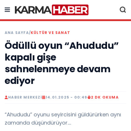
ANA SAYFA
/
KÜLTÜR VE SANAT
Ödüllü oyun “Ahududu”
kapalı gişe
sahnelenmeye devam
ediyor
HABER MERKEZI
14.01.2025 - 00:49
2 DK OKUMA
“Ahududu” oyunu seyircisini güldürürken aynı
zamanda düşündürüyor....