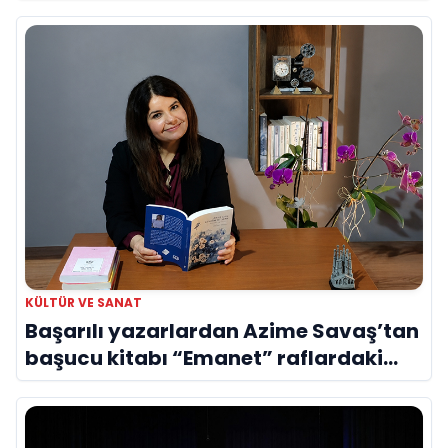
Evreni ‘AVENOİR’
KÜLTÜR VE SANAT
Başarılı yazarlardan Azime Savaş’tan
başucu kitabı “Emanet” raflardaki
yerini aldı