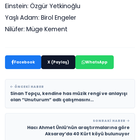
Einstein: Özgür Yetkinoğlu
Yaşlı Adam: Birol Engeler
Nilüfer: Müge Kement
Facebook
X (Paylaş)
WhatsApp
ÖNCEKI HABER
Sinan Topçu, kendine has müzik rengi ve anlayışı
olan “Unuturum” adlı çalışmasını
müzikseverlerin beğenisine sunuyor!
SONRAKI HABER
Hacı Ahmet Ünlü’nün araştırmalarına göre
Aksaray’da 40 Kürt köyü bulunuyor