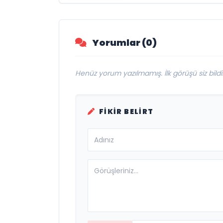
Çeken Türk
Firması: Taşyapı
Yorumlar (0)
Henüz yorum yazılmamış. İlk görüşü siz bildir
FIKIR BELIRT