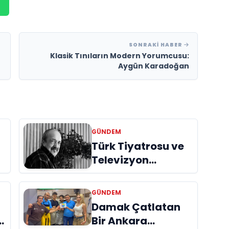
SONRAKI HABER
Klasik Tınıların Modern Yorumcusu:
Aygün Karadoğan
GÜNDEM
Türk Tiyatrosu ve
Televizyon
Dünyasının Usta
İsmi Can Kolukısa
GÜNDEM
Hayatını Kaybetti
Damak Çatlatan
Bir Ankara