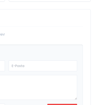
Hikâyesi
Aydınlıkevler’in
Lezzet Durağı Urfa
Damak
in!