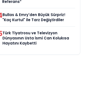
Referans”
4
Bullas & Emry'den Büyük Sürpriz!
"Kaç Kurtul" ile Tarz Değiştirdiler
5
Türk Tiyatrosu ve Televizyon
Dünyasının Usta İsmi Can Kolukısa
Hayatını Kaybetti