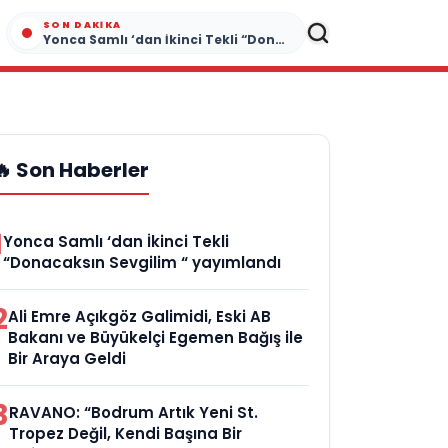
SON DAKIKA
Yonca Samlı ‘dan İkinci Tekli “Donacaksın Sevgilim “ yayımlandı
🔥 Son Haberler
1
Yonca Samlı ‘dan İkinci Tekli
“Donacaksın Sevgilim “ yayımlandı
2
Ali Emre Açıkgöz Galimidi, Eski AB
Bakanı ve Büyükelçi Egemen Bağış ile
Bir Araya Geldi
3
RAVANO: “Bodrum Artık Yeni St.
Tropez Değil, Kendi Başına Bir