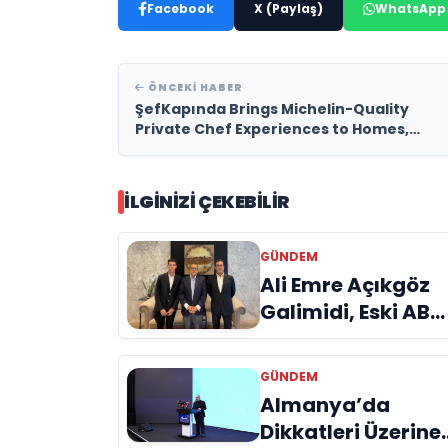
Facebook
X (Paylaş)
WhatsApp
ÖNCEKI HABER
ŞefKapında Brings Michelin-Quality
Private Chef Experiences to Homes,
Villas and Yachts Across Turkey
İLGINIZI ÇEKEBILIR
GÜNDEM
Ali Emre Açıkgöz
Galimidi, Eski AB
Bakanı ve
Büyükelçi Egemen
GÜNDEM
Bağış ile Bir Araya
Almanya’da
Geldi
Dikkatleri Üzerine