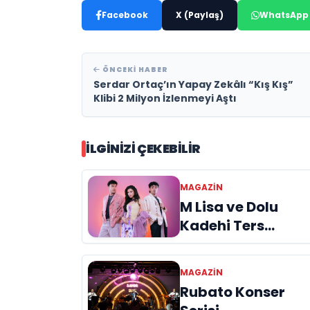
Facebook
X (Paylaş)
WhatsApp
ÖNCEKI HABER
Serdar Ortaç’ın Yapay Zekâlı “Kış Kış”
Klibi 2 Milyon İzlenmeyi Aştı
İLGINIZI ÇEKEBILIR
MAGAZIN
M Lisa ve Dolu
Kadehi Ters
Tut’tan Yeni İş
Birliği: “Vişne”
MAGAZIN
Rubato Konser