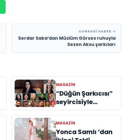
SONRAKI HABER
Serdar Saka’dan Müslüm Gürses ruhuyla
Sezen Aksu şarkıları
MAGAZIN
“Düğün Şarkıcısı”
seyircisiyle
buluşmak için gün
sayıyor
MAGAZIN
Yonca Samlı ‘dan