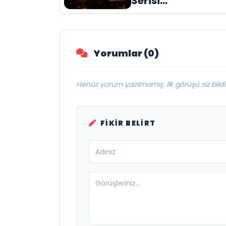
Serisi
Müzikseverlerle
Buluşmaya Deva
Ediyor
Yorumlar (0)
Henüz yorum yazılmamış. İlk görüşü siz bildir
FIKIR BELIRT