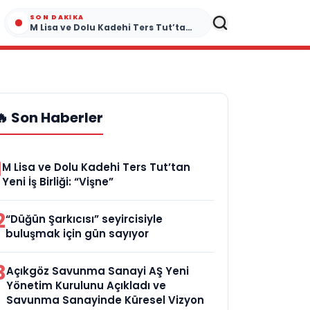
SON DAKIKA
M Lisa ve Dolu Kadehi Ters Tut’tan Yeni İş Birliği: “Vişne”
🔥 Son Haberler
1
M Lisa ve Dolu Kadehi Ters Tut’tan
Yeni İş Birliği: “Vişne”
2
“Düğün Şarkıcısı” seyircisiyle
buluşmak için gün sayıyor
3
Açıkgöz Savunma Sanayi AŞ Yeni
Yönetim Kurulunu Açıkladı ve
Savunma Sanayinde Küresel Vizyon