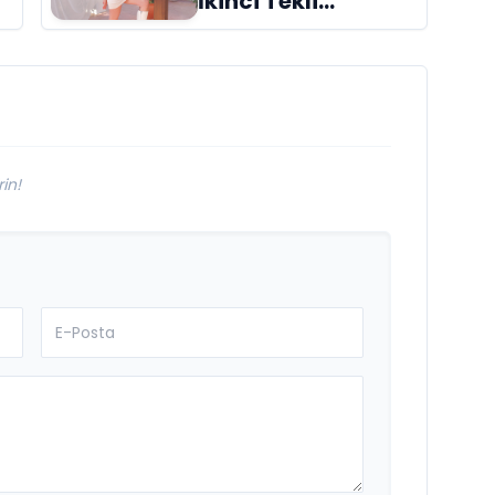
İkinci Tekli
“Donacaksın
Sevgilim “
m
yayımlandı
in!