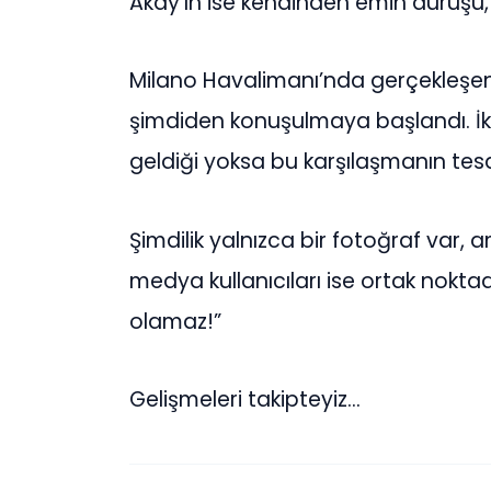
Akay’ın ise kendinden emin duruşu, 
Milano Havalimanı’nda gerçekleşen
şimdiden konuşulmaya başlandı. İkil
geldiği yoksa bu karşılaşmanın te
Şimdilik yalnızca bir fotoğraf var, 
medya kullanıcıları ise ortak nokta
olamaz!”
Gelişmeleri takipteyiz…