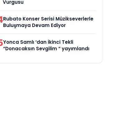
Vurgusu
4
Rubato Konser Serisi Müzikseverlerle
Buluşmaya Devam Ediyor
5
Yonca Samlı ‘dan İkinci Tekli
“Donacaksın Sevgilim “ yayımlandı