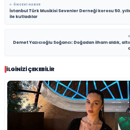
ÖNCEKI HABER
İstanbul Türk Musikisi Sevenler Derneği korosu 50. yılla
ile kutladılar
Demet Yazıcıoğlu Soğancı: Doğadan ilham aldık, altı
c
İLGINIZI ÇEKEBILIR