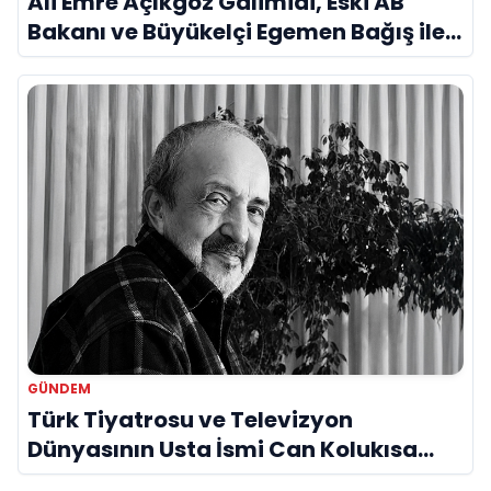
Ali Emre Açıkgöz Galimidi, Eski AB
Bakanı ve Büyükelçi Egemen Bağış ile
Bir Araya Geldi
GÜNDEM
Türk Tiyatrosu ve Televizyon
Dünyasının Usta İsmi Can Kolukısa
Hayatını Kaybetti