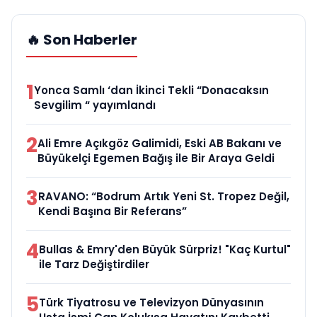
🔥 Son Haberler
1
Yonca Samlı ‘dan İkinci Tekli “Donacaksın
Sevgilim “ yayımlandı
2
Ali Emre Açıkgöz Galimidi, Eski AB Bakanı ve
Büyükelçi Egemen Bağış ile Bir Araya Geldi
3
RAVANO: “Bodrum Artık Yeni St. Tropez Değil,
Kendi Başına Bir Referans”
4
Bullas & Emry'den Büyük Sürpriz! "Kaç Kurtul"
ile Tarz Değiştirdiler
5
Türk Tiyatrosu ve Televizyon Dünyasının