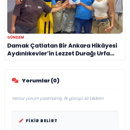
GÜNDEM
Damak Çatlatan Bir Ankara Hikâyesi
Aydınlıkevler’in Lezzet Durağı Urfa
Damak
Yorumlar (0)
Henüz yorum yazılmamış. İlk görüşü siz bildirin!
FIKIR BELIRT