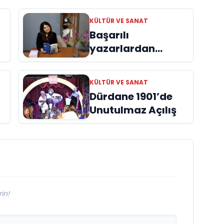
KÜLTÜR VE SANAT
Başarılı
yazarlardan
Azime Savaş’tan
başucu kitabı
KÜLTÜR VE SANAT
ı
“Emanet”
Dürdane 1901’de
raflardaki yerini
Unutulmaz Açılış
aldı
in!