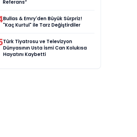
Referans”
4
Bullas & Emry'den Büyük Sürpriz!
"Kaç Kurtul" ile Tarz Değiştirdiler
5
Türk Tiyatrosu ve Televizyon
Dünyasının Usta İsmi Can Kolukısa
Hayatını Kaybetti