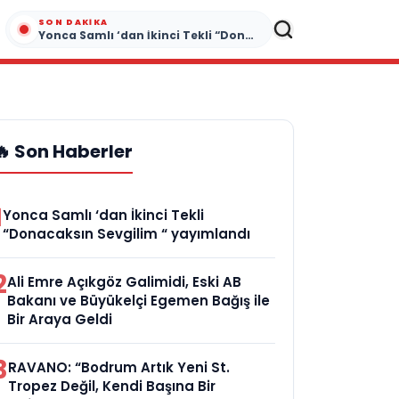
SON DAKIKA
Yonca Samlı ‘dan İkinci Tekli “Donacaksın Sevgilim “ yayımlandı
🔥 Son Haberler
1
Yonca Samlı ‘dan İkinci Tekli
“Donacaksın Sevgilim “ yayımlandı
2
Ali Emre Açıkgöz Galimidi, Eski AB
Bakanı ve Büyükelçi Egemen Bağış ile
Bir Araya Geldi
3
RAVANO: “Bodrum Artık Yeni St.
Tropez Değil, Kendi Başına Bir