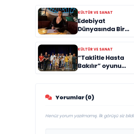
KÜLTÜR VE SANAT
Edebiyat
Dünyasında Bir
Genç Deha
Doğuyor: Dilruba
KÜLTÜR VE SANAT
Engin ve Zift Karas
“Taklitle Hasta
Evreni ‘AVENOİR’
Bakılır” oyunu
engelleri sanatla
aştı
Yorumlar (0)
Henüz yorum yazılmamış. İlk görüşü siz bildir