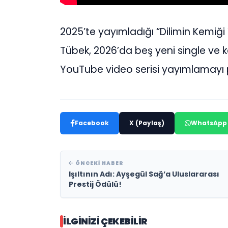
2025’te yayımladığı “Dilimin Kemiği 
Tübek, 2026’da beş yeni single ve ke
YouTube video serisi yayımlamayı p
Facebook
X (Paylaş)
WhatsApp
ÖNCEKI HABER
Işıltının Adı: Ayşegül Sağ’a Uluslararası
Prestij Ödülü!
İLGINIZI ÇEKEBILIR