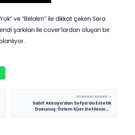
Yok” ve “Belalım” ile dikkat çeken Sera
ndi şarkıları ile cover’lardan oluşan bir
lanlıyor.
SONRAKI HABER
Sabit Akkaya’dan Sofya’da Estetik
Dokunuş: Özlem Süer Defilesinde
Backstage İmzası