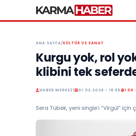
ANA SAYFA
/
KÜLTÜR VE SANAT
Kurgu yok, rol yo
klibini tek seferd
HABER MERKEZI
01.02.2026 - 18:55
1 DK
Sera Tübek, yeni single’ı “Virgül” için ç