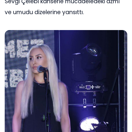
Sevgi Çelebi kanserle mücadeledeki azmi
ve umudu dizelerine yansıttı.