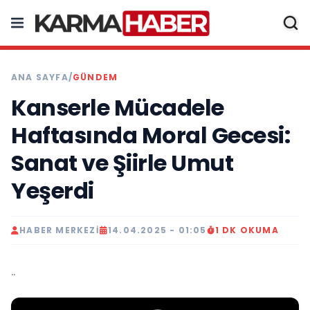
ANA SAYFA
/
GÜNDEM
Kanserle Mücadele
Haftasında Moral Gecesi:
Sanat ve Şiirle Umut
Yeşerdi
HABER MERKEZI
14.04.2025 - 01:05
1 DK OKUMA
..