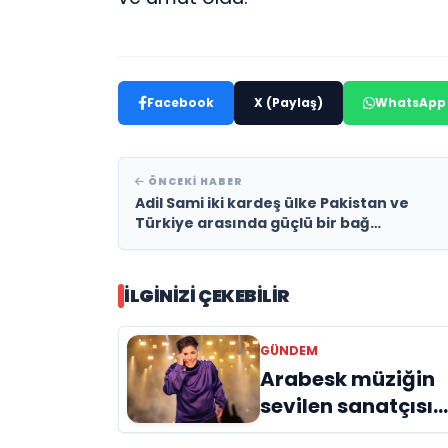
Facebook
X (Paylaş)
WhatsApp
ÖNCEKI HABER
Adil Sami iki kardeş ülke Pakistan ve
Türkiye arasında güçlü bir bağ
oluşturmaya devam ediyor
İLGINIZI ÇEKEBILIR
GÜNDEM
Arabesk müziğin
sevilen sanatçısı
Cansever 59