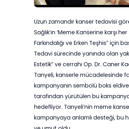
Uzun zamandır kanser tedavisi gör
Sağlık’ın ‘Meme Kanserine karşı her
Farkındalığı ve Erken Teşhis” için 
Tedavi sürecinde yanında olan yakı
Estetik” ve cerrahı Op. Dr. Caner K
Tanyeli, kanserle mücadelesinde fa
kampanyanın sembolü boks eldiven
tarafından yürütülen bu kampanya,
hedefliyor. Tanyeli’nin meme kanser
kampanyaya anlamlı desteği, bu h
ve umut oldu.