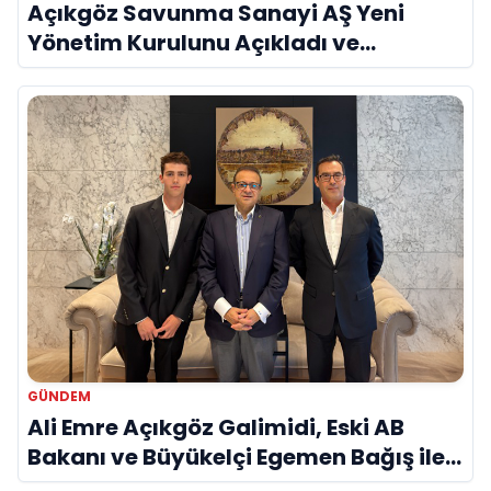
Açıkgöz Savunma Sanayi AŞ Yeni
Yönetim Kurulunu Açıkladı ve
Savunma Sanayinde Küresel Vizyon
Vurgusu
GÜNDEM
Ali Emre Açıkgöz Galimidi, Eski AB
Bakanı ve Büyükelçi Egemen Bağış ile
Bir Araya Geldi