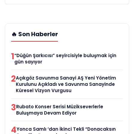
🔥 Son Haberler
1
“Düğün Şarkıcısı” seyircisiyle buluşmak için
gün sayıyor
2
Açıkgöz Savunma Sanayi AŞ Yeni Yönetim
Kurulunu Açıkladı ve Savunma Sanayinde
Küresel Vizyon Vurgusu
3
Rubato Konser Serisi Müzikseverlerle
Buluşmaya Devam Ediyor
4
Yonca Samlı ‘dan İkinci Tekli “Donacaksın