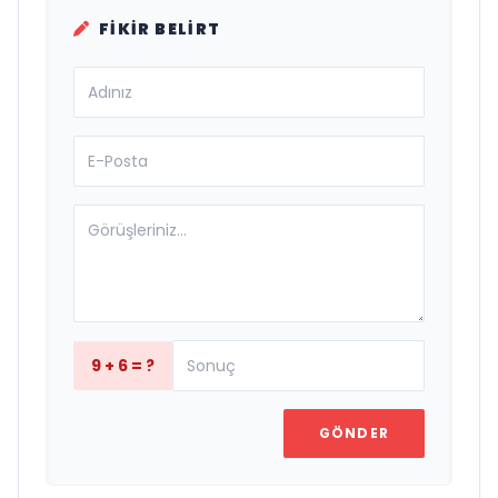
FIKIR BELIRT
9 + 6 = ?
GÖNDER