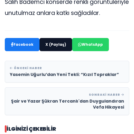
Salih Bademci konserde renkli görüntüleriyle
unutulmaz anlara katkı sağladılar.
Facebook
X (Paylaş)
WhatsApp
ÖNCEKI HABER
Yasemin Uğurlu’dan Yeni Tekli: “Kızıl Topraklar”
SONRAKI HABER
Şair ve Yazar Şükran Tercanlı'dan Duygulandıran
Vefa Hikayesi
İLGINIZI ÇEKEBILIR