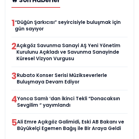
🔥 Son Haberler
1
“Düğün Şarkıcısı” seyircisiyle buluşmak için
gün sayıyor
2
Açıkgöz Savunma Sanayi AŞ Yeni Yönetim
Kurulunu Açıkladı ve Savunma Sanayinde
Küresel Vizyon Vurgusu
3
Rubato Konser Serisi Müzikseverlerle
Buluşmaya Devam Ediyor
4
Yonca Samlı ‘dan İkinci Tekli “Donacaksın
Sevgilim “ yayımlandı
5
Ali Emre Açıkgöz Galimidi, Eski AB Bakanı ve
Büyükelçi Egemen Bağış ile Bir Araya Geldi