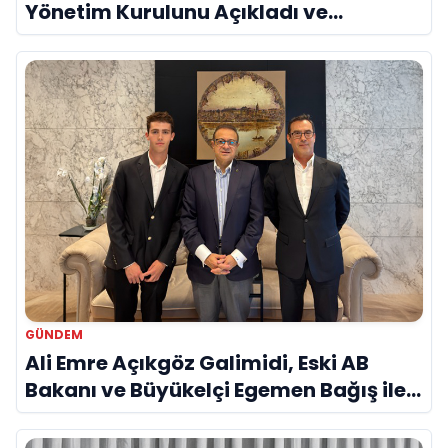
Yönetim Kurulunu Açıkladı ve
Savunma Sanayinde Küresel Vizyon
Vurgusu
GÜNDEM
Ali Emre Açıkgöz Galimidi, Eski AB
Bakanı ve Büyükelçi Egemen Bağış ile
Bir Araya Geldi