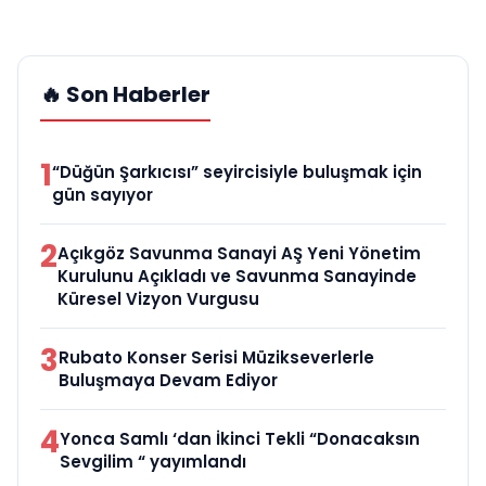
🔥 Son Haberler
1
“Düğün Şarkıcısı” seyircisiyle buluşmak için
gün sayıyor
2
Açıkgöz Savunma Sanayi AŞ Yeni Yönetim
Kurulunu Açıkladı ve Savunma Sanayinde
Küresel Vizyon Vurgusu
3
Rubato Konser Serisi Müzikseverlerle
Buluşmaya Devam Ediyor
4
Yonca Samlı ‘dan İkinci Tekli “Donacaksın
Sevgilim “ yayımlandı