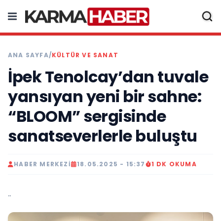
ANA SAYFA
/
KÜLTÜR VE SANAT
İpek Tenolcay’dan tuvale
yansıyan yeni bir sahne:
“BLOOM” sergisinde
sanatseverlerle buluştu
HABER MERKEZI
18.05.2025 - 15:37
1 DK OKUMA
..