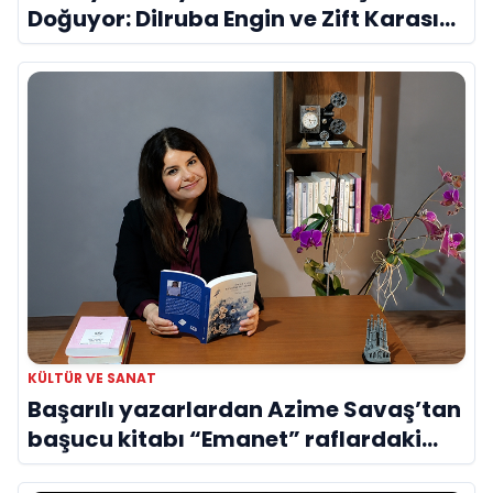
Doğuyor: Dilruba Engin ve Zift Karası
Evreni ‘AVENOİR’
KÜLTÜR VE SANAT
Başarılı yazarlardan Azime Savaş’tan
başucu kitabı “Emanet” raflardaki
yerini aldı