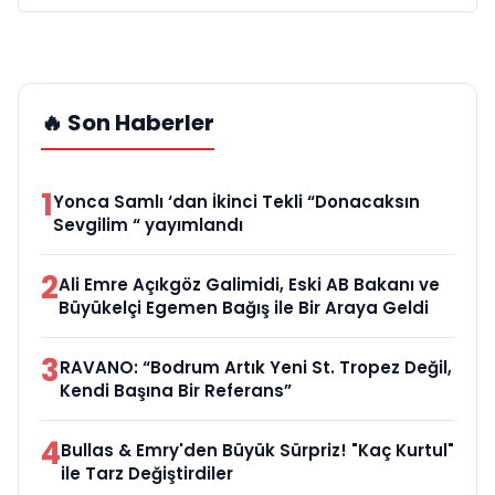
🔥 Son Haberler
1
Yonca Samlı ‘dan İkinci Tekli “Donacaksın
Sevgilim “ yayımlandı
2
Ali Emre Açıkgöz Galimidi, Eski AB Bakanı ve
Büyükelçi Egemen Bağış ile Bir Araya Geldi
3
RAVANO: “Bodrum Artık Yeni St. Tropez Değil,
Kendi Başına Bir Referans”
4
Bullas & Emry'den Büyük Sürpriz! "Kaç Kurtul"
ile Tarz Değiştirdiler