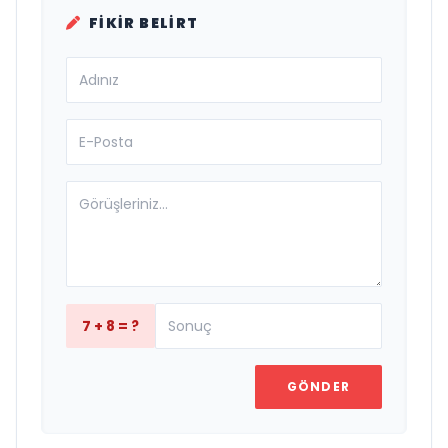
FIKIR BELIRT
7 + 8 = ?
GÖNDER