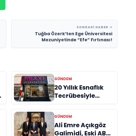
SONRAKI HABER
Tuğba Özerk’ten Ege Üniversitesi
Mezuniyetinde “Efe” Fırtınası!
GÜNDEM
20 Yıllık Esnaflık
Tecrübesiyle
Kızıltepe'ye Yeni
e
Bir Marka
GÜNDEM
:
Kazandırdı
a
Ali Emre Açıkgöz
Galimidi, Eski AB