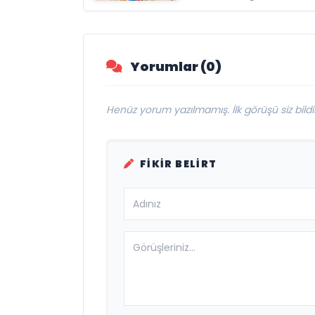
Özel Röportaj
Yönetim Kurulunu
Açıkladı ve
Savunma
Sanayinde Kürese
Yorumlar (0)
Vizyon Vurgusu
Henüz yorum yazılmamış. İlk görüşü siz bildir
FIKIR BELIRT