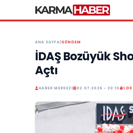
ANA SAYFA
/
GÜNDEM
İDAŞ Bozüyük Sh
Açtı
HABER MERKEZI
02.07.2026 - 20:10
1 D