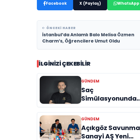
Facebook
X (Paylaş)
WhatsApp
ÖNCEKI HABER
İstanbul’da Anlamlı Balo Melisa Özmen
Charm’s, Öğrencilere Umut Oldu
İLGINIZI ÇEKEBILIR
GÜNDEM
Saç
Simülasyonunda
(SMP) Doğru
Bilinen Yanlışlar v
GÜNDEM
Sektörün Geleceği
Açıkgöz Savunm
Onur Akdeniz ile
Sanayi AŞ Yeni