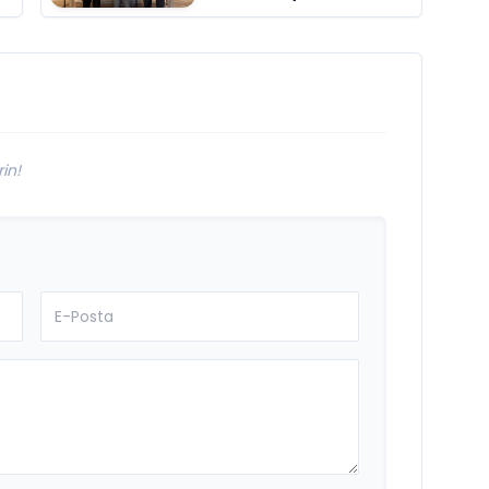
Bakanı ve
Büyükelçi Egemen
Bağış ile Bir Araya
l
Geldi
in!