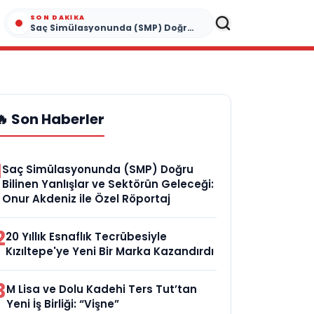
SON DAKIKA
Saç Simülasyonunda (SMP) Doğru Bilinen Yanlışlar ve Sektörün Geleceği: Onur Akdeniz ile Özel Röportaj
🔥 Son Haberler
1
Saç Simülasyonunda (SMP) Doğru
Bilinen Yanlışlar ve Sektörün Geleceği:
Onur Akdeniz ile Özel Röportaj
2
20 Yıllık Esnaflık Tecrübesiyle
Kızıltepe'ye Yeni Bir Marka Kazandırdı
3
M Lisa ve Dolu Kadehi Ters Tut’tan
Yeni İş Birliği: “Vişne”