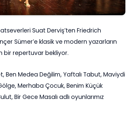
tseverleri Suat Derviş’ten Friedrich
inçer Sümer’e klasik ve modern yazarların
 bir repertuvar bekliyor.
et, Ben Medea Değilim, Yaftalı Tabut, Maviydi
r, Gölge, Merhaba Çocuk, Benim Küçük
 Bulut, Bir Gece Masalı adlı oyunlarımız