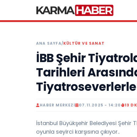
ANA SAYFA
/
KÜLTÜR VE SANAT
İBB Şehir Tiyatrol
Tarihleri Arasınd
Tiyatroseverlerl
HABER MERKEZI
07.11.2025 - 14:20
13 D
İstanbul Büyükşehir Belediyesi Şehir T
oyunla seyirci karşısına çıkıyor..