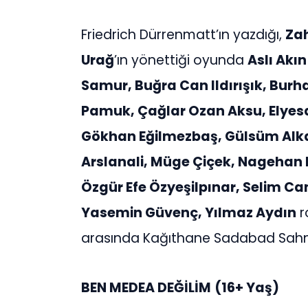
Friedrich Dürrenmatt’ın yazdığı,
Za
Urağ
’ın yönettiği oyunda
Aslı Akın
Samur, Buğra Can Ildırışık, Burh
Pamuk, Çağlar Ozan Aksu, Elyesa
Gökhan Eğilmezbaş, Gülsüm Al
Arslanali, Müge Çiçek, Nagehan 
Özgür Efe Özyeşilpınar, Selim C
Yasemin Güvenç, Yılmaz Aydın
r
arasında Kağıthane Sadabad Sahn
BEN MEDEA DEĞİLİM
(16+ Yaş)