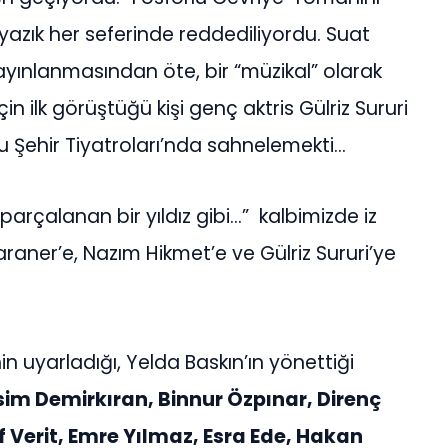
 yazık her seferinde reddediliyordu. Suat
ayınlanmasından öte, bir “müzikal” olarak
in ilk görüştüğü kişi genç aktris Gülriz Sururi
u Şehir Tiyatroları’nda sahnelemekti…
arçalanan bir yıldız gibi…” kalbimizde iz
araner’e, Nazım Hikmet’e ve Gülriz Sururi’ye
nin uyarladığı, Yelda Baskın’ın yönettiği
im Demirkıran, Binnur Özpınar, Direnç
f Verit, Emre Yılmaz, Esra Ede, Hakan