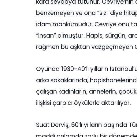
kara sevdaya tutunur. Cevriye’nin 
benzemeyen ve ona “siz” diye hita
idam mahkûmudur. Cevriye onu tan
“insan” olmuştur. Hapis, sürgün, a
rağmen bu aşktan vazgeçmeyen Cevr
Oyunda 1930-40’lı yılların İstanbul’
arka sokaklarında, hapishaneleri
çalışan kadınların, annelerin, çocukla
ilişkisi çarpıcı öykülerle aktarılıyor.
Suat Derviş, 60’lı yılların başında
maddi anlamda zorlu bir dönemden 