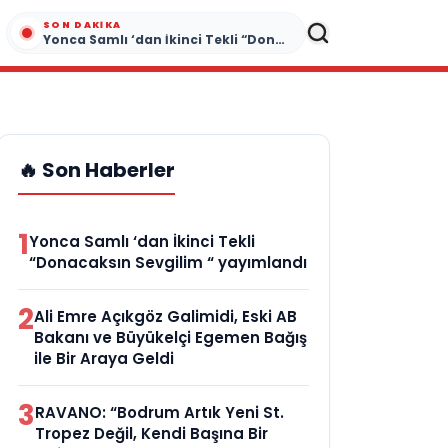
SON DAKIKA
Yonca Samlı ‘dan İkinci Tekli “Donacaksın Sevgilim “ yayımlandı
🔥 Son Haberler
1
Yonca Samlı ‘dan İkinci Tekli
“Donacaksın Sevgilim “ yayımlandı
2
Ali Emre Açıkgöz Galimidi, Eski AB
Bakanı ve Büyükelçi Egemen Bağış
ile Bir Araya Geldi
3
RAVANO: “Bodrum Artık Yeni St.
Tropez Değil, Kendi Başına Bir