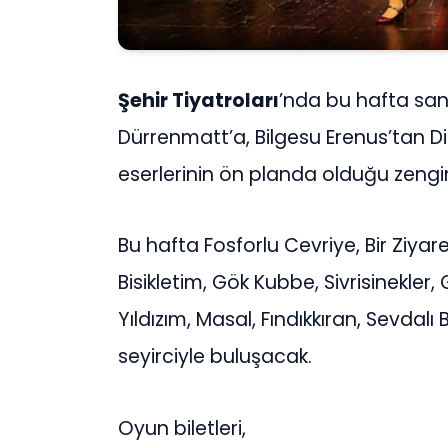
Şehir Tiyatroları
’nda bu hafta sana
Dürrenmatt’a, Bilgesu Erenus’tan D
eserlerinin ön planda olduğu zengin
Bu hafta Fosforlu Cevriye, Bir Ziyar
Bisikletim, Gök Kubbe, Sivrisinekle
Yıldızım, Masal, Fındıkkıran, Sevdalı
seyirciyle buluşacak.
Oyun biletleri,