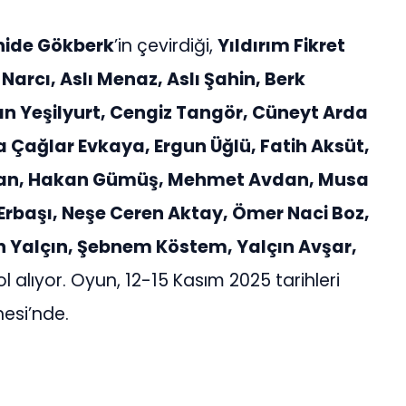
hide Gökberk
’in çevirdiği,
Yıldırım Fikret
 Narcı, Aslı Menaz, Aslı Şahin, Berk
an Yeşilyurt, Cengiz Tangör, Cüneyt Arda
 Çağlar Evkaya, Ergun Üğlü, Fatih Aksüt,
kan, Hakan Gümüş, Mehmet Avdan, Musa
Erbaşı, Neşe Ceren Aktay, Ömer Naci Boz,
an Yalçın, Şebnem Köstem, Yalçın Avşar,
ol alıyor. Oyun, 12-15 Kasım 2025 tarihleri
esi’nde.