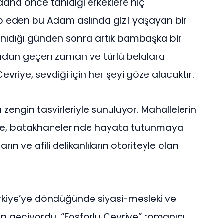
daha önce tanıdığı erkeklere hiç
p eden bu Adam aslında gizli yaşayan bir
ıdığı günden sonra artık bambaşka bir
radan geçen zaman ve türlü belalara
iye, sevdiği için her şeyi göze alacaktır.
u zengin tasvirleriyle sunuluyor. Mahallelerin
nde, batakhanelerinde hayata tutunmaya
rın ve afili delikanlıların otoriteyle olan
 Türkiye’ye döndüğünde siyasi-mesleki ve
geçiyordu. “Fosforlu Cevriye” romanını