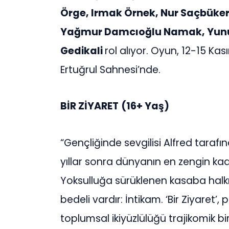
Örge, Irmak Örnek, Nur Saçbüker
Yağmur Damcıoğlu Namak, Yunu
Gedikali
rol alıyor. Oyun, 12-15 Ka
Ertuğrul Sahnesi’nde.
BİR ZİYARET
(16+ Yaş)
“Gençliğinde sevgilisi Alfred taraf
yıllar sonra dünyanın en zengin ka
Yoksulluğa sürüklenen kasaba halkı
bedeli vardır: İntikam. ‘Bir Ziyaret’
toplumsal ikiyüzlülüğü trajikomik bir