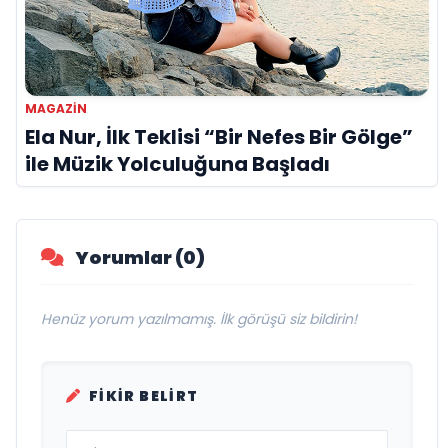
MAGAZIN
Ela Nur, İlk Teklisi “Bir Nefes Bir Gölge”
ile Müzik Yolculuğuna Başladı
Yorumlar (0)
Henüz yorum yazılmamış. İlk görüşü siz bildirin!
FIKIR BELIRT