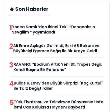
🔥 Son Haberler
1
Yonca Samlı ‘dan İkinci Tekli “Donacaksın
Sevgilim “ yayımlandı
2
Ali Emre Açıkgöz Galimidi, Eski AB Bakanı ve
Büyükelçi Egemen Bağış ile Bir Araya Geldi
3
RAVANO: “Bodrum Artık Yeni St. Tropez Değil,
Kendi Başına Bir Referans”
4
Bullas & Emry'den Büyük Sürpriz! "Kaç Kurtul"
ile Tarz Değiştirdiler
5
Türk Tiyatrosu ve Televizyon Dünyasının Usta
İsmi Can Kolukısa Hayatını Kaybetti