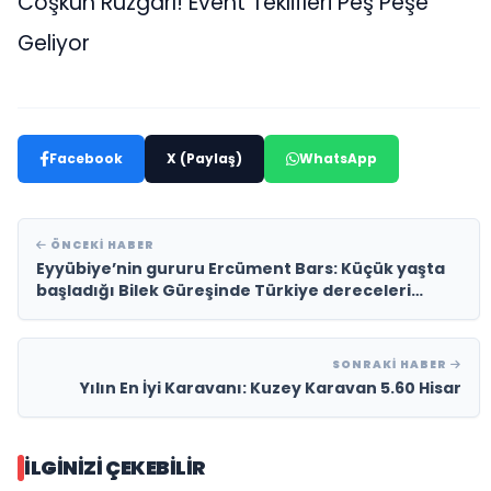
Coşkun Rüzgârı! Event Teklifleri Peş Peşe
Geliyor
Facebook
X (Paylaş)
WhatsApp
ÖNCEKI HABER
Eyyübiye’nin gururu Ercüment Bars: Küçük yaşta
başladığı Bilek Güreşinde Türkiye dereceleri
kazandı
SONRAKI HABER
Yılın En İyi Karavanı: Kuzey Karavan 5.60 Hisar
İLGINIZI ÇEKEBILIR