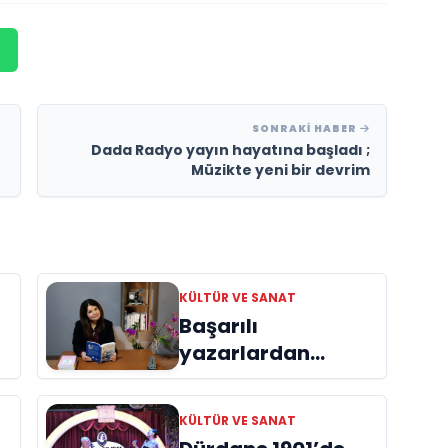
SONRAKI HABER
Dada Radyo yayın hayatına başladı ;
Müzikte yeni bir devrim
KÜLTÜR VE SANAT
Başarılı
yazarlardan
Azime Savaş’tan
başucu kitabı
KÜLTÜR VE SANAT
ı
“Emanet”