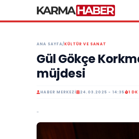
ANA SAYFA
/
KÜLTÜR VE SANAT
Gül Gökçe Korkm
müjdesi
HABER MERKEZI
24.03.2025 - 14:35
1 D
..