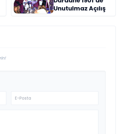
Dürdane 1901’de
raflardaki yerini
Unutulmaz Açılış
aldı
in!