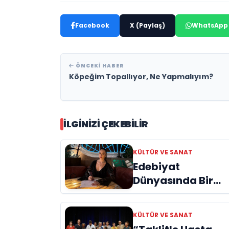
Facebook
X (Paylaş)
WhatsApp
ÖNCEKI HABER
Köpeğim Topallıyor, Ne Yapmalıyım?
İLGINIZI ÇEKEBILIR
KÜLTÜR VE SANAT
Edebiyat
Dünyasında Bir
Genç Deha
Doğuyor: Dilruba
KÜLTÜR VE SANAT
Engin ve Zift Karas