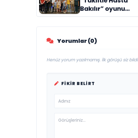
“Taklitle Hasta
Evreni ‘AVENOİR’
Bakılır” oyunu
engelleri sanatla
aştı
Yorumlar (0)
Henüz yorum yazılmamış. İlk görüşü siz bildir
FIKIR BELIRT