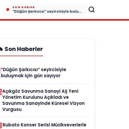
SON DAKIKA
“Düğün Şarkıcısı” seyircisiyle buluşmak için gün sayıyor
🔥 Son Haberler
1
“Düğün Şarkıcısı” seyircisiyle
buluşmak için gün sayıyor
2
Açıkgöz Savunma Sanayi AŞ Yeni
Yönetim Kurulunu Açıkladı ve
Savunma Sanayinde Küresel Vizyon
Vurgusu
3
Rubato Konser Serisi Müzikseverlerle