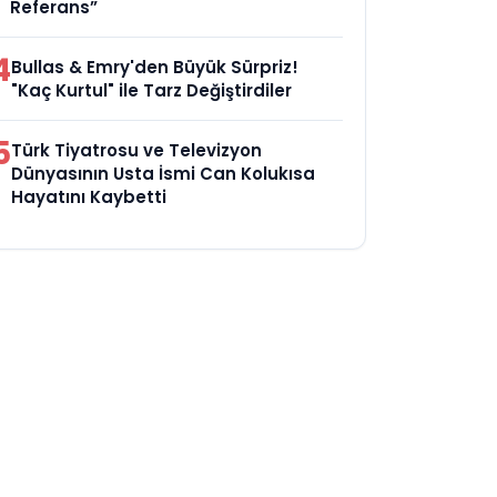
Referans”
4
Bullas & Emry'den Büyük Sürpriz!
"Kaç Kurtul" ile Tarz Değiştirdiler
5
Türk Tiyatrosu ve Televizyon
Dünyasının Usta İsmi Can Kolukısa
Hayatını Kaybetti