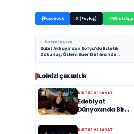
Facebook
X (Paylaş)
WhatsApp
ÖNCEKI HABER
Sabit Akkaya’dan Sofya’da Estetik
Dokunuş: Özlem Süer Defilesinde
Backstage İmzası
İLGINIZI ÇEKEBILIR
KÜLTÜR VE SANAT
Edebiyat
Dünyasında Bir
Genç Deha
Doğuyor: Dilruba
KÜLTÜR VE SANAT
Engin ve Zift Karas