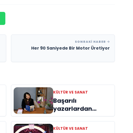
SONRAKI HABER
Her 90 Saniyede Bir Motor Üretiyor
KÜLTÜR VE SANAT
Başarılı
yazarlardan
Azime Savaş’tan
başucu kitabı
KÜLTÜR VE SANAT
ı
“Emanet”