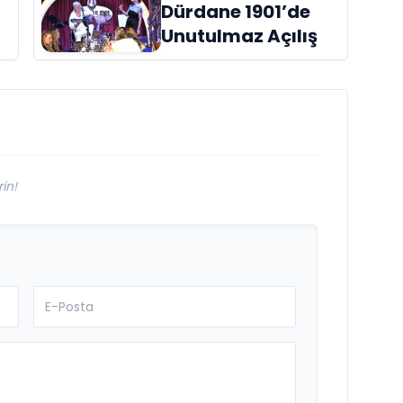
Dürdane 1901’de
raflardaki yerini
Unutulmaz Açılış
aldı
in!