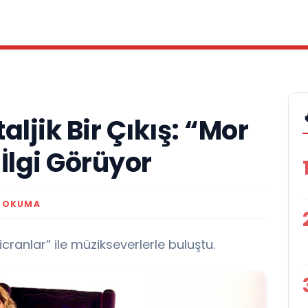
ljik Bir Çıkış: “Mor
İlgi Görüyor
K OKUMA
cranlar” ile müzikseverlerle buluştu.