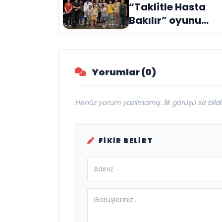
“Taklitle Hasta
Evreni ‘AVENOİR’
Bakılır” oyunu
engelleri sanatla
aştı
Yorumlar (0)
Henüz yorum yazılmamış. İlk görüşü siz bildir
FIKIR BELIRT