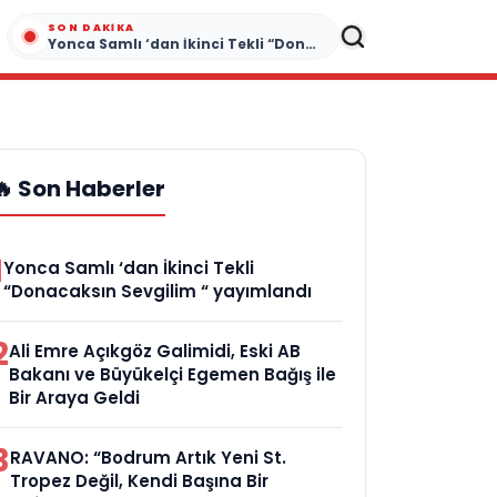
SON DAKIKA
Yonca Samlı ‘dan İkinci Tekli “Donacaksın Sevgilim “ yayımlandı
🔥 Son Haberler
1
Yonca Samlı ‘dan İkinci Tekli
“Donacaksın Sevgilim “ yayımlandı
2
Ali Emre Açıkgöz Galimidi, Eski AB
Bakanı ve Büyükelçi Egemen Bağış ile
Bir Araya Geldi
3
RAVANO: “Bodrum Artık Yeni St.
Tropez Değil, Kendi Başına Bir