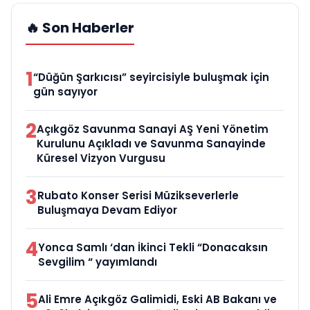
🔥 Son Haberler
1
“Düğün Şarkıcısı” seyircisiyle buluşmak için
gün sayıyor
2
Açıkgöz Savunma Sanayi AŞ Yeni Yönetim
Kurulunu Açıkladı ve Savunma Sanayinde
Küresel Vizyon Vurgusu
3
Rubato Konser Serisi Müzikseverlerle
Buluşmaya Devam Ediyor
4
Yonca Samlı ‘dan İkinci Tekli “Donacaksın
Sevgilim “ yayımlandı
5
Ali Emre Açıkgöz Galimidi, Eski AB Bakanı ve