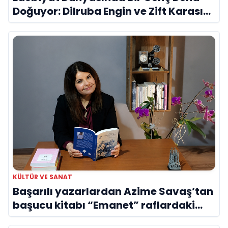
Doğuyor: Dilruba Engin ve Zift Karası
Evreni ‘AVENOİR’
KÜLTÜR VE SANAT
Başarılı yazarlardan Azime Savaş’tan
başucu kitabı “Emanet” raflardaki
yerini aldı