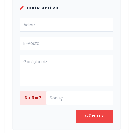
FIKIR BELIRT
6 + 6 = ?
GÖNDER