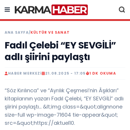
ANA SAYFA
/
KÜLTÜR VE SANAT
Fadıl Çelebi “EY SEVGİLİ”
adlı şiirini paylaştı
HABER MERKEZI
21.08.2025 - 17:05
1 DK OKUMA
“Söz Kırılınca” ve “Ayrılık Çeşmesi’nin Âşıkları”
kitaplarının yazarı Fadıl Çelebi, “EY SEVGİLİ” adlı
şiirini paylaştı… &lt;img class=&quot;alignnone
size-full wp-image-71604 tie-appear&quot;
src=&quot;https://aktuel10.