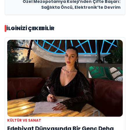
Özel Mezopotamya Koleji’nden Çifte Başarı:
Sağlıkta Öncü, Elektronik’te Devrim
İLGINIZI ÇEKEBILIR
KÜLTÜR VE SANAT
Edebiyat Dünyasında Bir Genç Deha