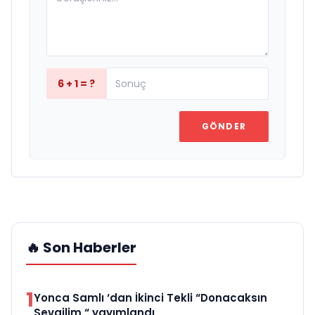
6 + 1 = ?
GÖNDER
🔥 Son Haberler
1
Yonca Samlı ‘dan İkinci Tekli “Donacaksın
Sevgilim “ yayımlandı