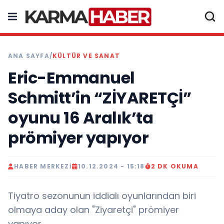
ANA SAYFA
/
KÜLTÜR VE SANAT
Eric-Emmanuel
Schmitt’in “ZİYARETÇİ”
oyunu 16 Aralık’ta
prömiyer yapıyor
HABER MERKEZI
10.12.2024 - 15:18
2 DK OKUMA
Tiyatro sezonunun iddialı oyunlarından biri
olmaya aday olan "Ziyaretçi" prömiyer
yapıyor....