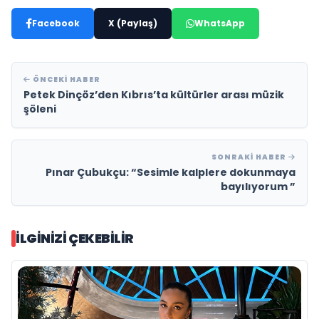
Facebook
X (Paylaş)
WhatsApp
ÖNCEKI HABER
Petek Dinçöz’den Kıbrıs’ta kültürler arası müzik
şöleni
SONRAKI HABER
Pınar Çubukçu: “Sesimle kalplere dokunmaya
bayılıyorum ”
İLGINIZI ÇEKEBILIR