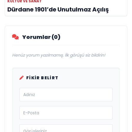
KÜLTÜR VE SANAT
Dürdane 1901’de Unutulmaz Açılış
Yorumlar (0)
Henüz yorum yazılmamış. İlk görüşü siz bildirin!
FIKIR BELIRT