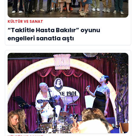
KÜLTÜR VE SANAT
“Taklitle Hasta Bakılır” oyunu
engelleri sanatla aştı